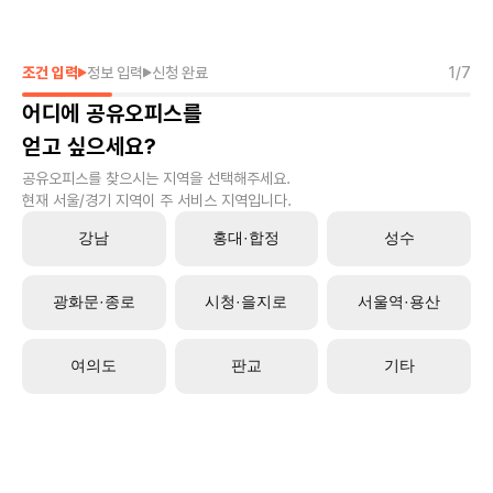
조건 입력
정보 입력
신청 완료
1
/
7
어디에 공유오피스를
얻고 싶으세요?
공유오피스를 찾으시는 지역을 선택해주세요.
현재 서울/경기 지역이 주 서비스 지역입니다.
강남
홍대·합정
성수
광화문·종로
시청·을지로
서울역·용산
여의도
판교
기타