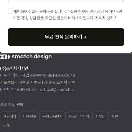
개인정보 수집·이용에 동의합니다. 수집한 정보는 견적 상담 목적으로만
이용되며, 상담 완료 후 관련 법령에 따라 처리됩니다.
자세히 보기
*
무료 견적 문의하기
→
(주)스매치 디자인
대표 김익정 · 사업자등록번호 881-81-02478
서울특별시 서초구 서초동 1703-8 스매치 서초
대표번호 1899-6027 · official@smatch.kr
시공 가능 권역
센텀시티
서면·전포
문현 금융단지
원도심·부산역
서부산
창원
김해