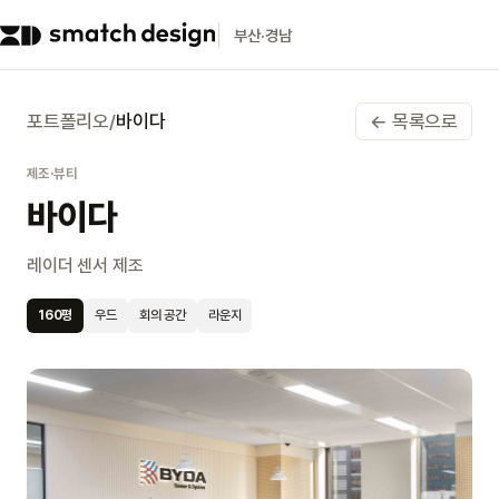
부산·경남
포트폴리오
/
바이다
← 목록으로
제조·뷰티
바이다
레이더 센서 제조
160
평
우드
회의 공간
라운지