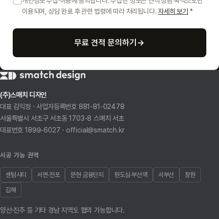
개인정보 수집·이용에 동의합니다. 수집한 정보는 견적 상담 목적으로만
이용되며, 상담 완료 후 관련 법령에 따라 처리됩니다.
자세히 보기
*
무료 견적 문의하기
→
(주)스매치 디자인
대표 김익정 · 사업자등록번호 881-81-02478
서울특별시 서초구 서초동 1703-8 스매치 서초
대표번호 1899-6027 · official@smatch.kr
시공 가능 권역
센텀시티
서면·전포
문현 금융단지
원도심·부산역
서부산
창원
김해
양산·진주 등 기타 경남 지역도 협의 가능합니다.