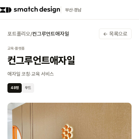
부산·경남
포트폴리오
/
컨그루언트애자일
← 목록으로
교육·플랫폼
컨그루언트애자일
애자일 코칭·교육 서비스
48
평
우드