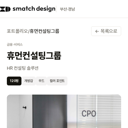
부산·경남
포트폴리오
/
휴먼컨설팅그룹
← 목록으로
금융·서비스
휴먼컨설팅그룹
HR 컨설팅 솔루션
120
평
개방감
우드
컬러 포인트