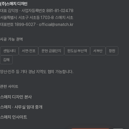
(주)스매치 디자인
대표 김익정 · 사업자등록번호 881-81-02478
서울특별시 서초구 서초동 1703-8 스매치 서초
대표번호 1899-6027 · official@smatch.kr
시공 가능 권역
센텀시티
서면·전포
문현 금융단지
원도심·부산역
서부산
창원
김해
양산·진주 등 기타 경남 지역도 협의 가능합니다.
관련 사이트
스매치 디자인 본사
스매치 · 사무실 임대 중개
스매치 인사이트