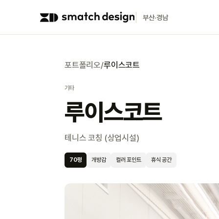
부산·경남
포트폴리오
/
루이스코트
기타
루이스코트
테니스 코칭 (상업시설)
70
평
개방감
컬러 포인트
휴식 공간