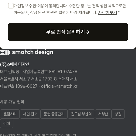
개인정보 수집·이용에 동의합니다. 수집한 정보는 견적 상담 목적으로만
이용되며, 상담 완료 후 관련 법령에 따라 처리됩니다.
자세히 보기
*
무료 견적 문의하기
→
(주)스매치 디자인
대표 김익정 · 사업자등록번호 881-81-02478
서울특별시 서초구 서초동 1703-8 스매치 서초
대표번호 1899-6027 · official@smatch.kr
시공 가능 권역
센텀시티
서면·전포
문현 금융단지
원도심·부산역
서부산
창원
김해
양산·진주 등 기타 경남 지역도 협의 가능합니다.