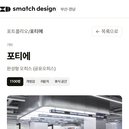
부산·경남
포트폴리오
/
포티에
← 목록으로
기타
포티에
완성형 오피스 (공유오피스)
1100
평
개방감
라운지
휴식 공간