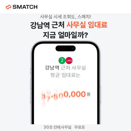
사무실 시세 조회도, 스매치!
근처
사무실 임대료
강남역
지금 얼마일까?
시청역
여의도역
판교역
2
신분당
강남역
근처 사무실
평균 임대료는
1
2
시청역
근처 사무실
평균 임대료는
5
9
여의도역
근처 사무실
30초 만에
사무실
무료로