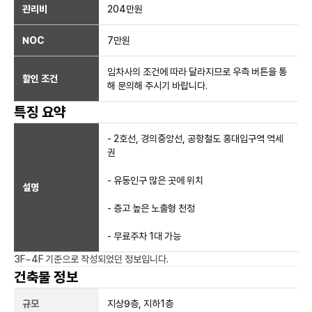
관리비
204만원
NOC
7만
원
임차사의 조건에 따라 달라지므로 우측 버튼을 통
할인 조건
해 문의해 주시기 바랍니다.
특징 요약
- 2호선, 경의중앙선, 공항철도 홍대입구역 역세
권
- 유동인구 많은 곳에 위치
설명
- 층고 높은 노출형 천정
- 무료주차 1대 가능
3F~4F
기준으로 작성되었던 정보입니다.
건축물 정보
규모
지상
9
층, 지하
1
층