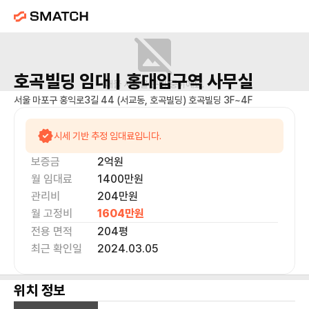
호곡빌딩
임대 |
홍대입구역
사무실
매물 사진을 준비 중이에요.
서울 마포구 홍익로3길 44 (서교동, 호곡빌딩) 호곡빌딩 3F~4F
시세 기반 추정 임대료입니다.
보증금
2억
원
월 임대료
1400만
원
관리비
204만원
월 고정비
1604만
원
전용 면적
204
평
최근 확인일
2024.03.05
위치 정보