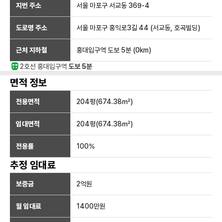
지번 주소
서울 마포구 서교동 369-4
도로명 주소
서울 마포구 홍익로3길 44 (서교동, 호곡빌딩)
근처 지하철
홍대입구역
도보 5분
(
0
km)
2호선
홍대입구
역
도보 5분
면적 정보
전용면적
204
평(
674.38
㎡)
임대면적
204
평(
674.38
㎡)
전용률
100
%
추정 임대료
보증금
2억
원
월 임대료
1400만
원