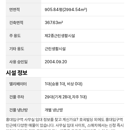
연면적
905.84평
(2994.54㎡)
건축면적
367.63㎡
주 용도
제2종근린생활시설
기타 용도
근린생활시설
사용 승인일
2004.09.20
시설 정보
엘리베이터
1
대
(승용 1대, 비상 0대)
건물 주차
29
대
(기계 28대,자주 1대)
건물 냉난방
개별 냉난방
홍대입구역
사무실 임대 정보를 찾고 계신가요?
호곡빌딩
외에도
홍대입구역
인근에 다양한 매물이 있습니다. 사무실 임대 사이트, 스매치에서는 신청 즉시