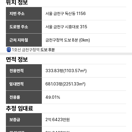
위치 정보
지번 주소
서울 금천구 독산동 1156
도로명 주소
서울 금천구 시흥대로 315
근처 지하철
금천구청역
도보 8분
(
0
km)
1호선
금천구청
역
도보 8분
면적 정보
전용면적
333.83
평(
1103.57
㎡)
임대면적
681.03
평(
2251.33
㎡)
전용률
49.01
%
추정 임대료
보증금
2억 6423만
원