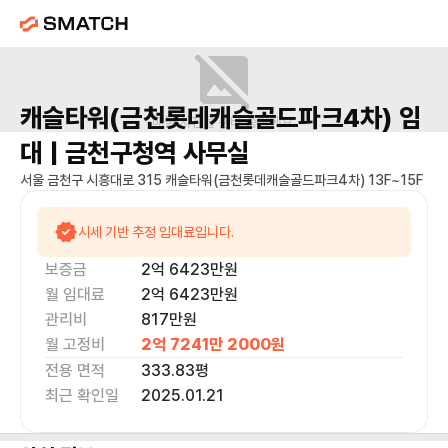
캐슬타워(금천롯데캐슬골드파크4차)
임
매물 사진을 준비 중이에요.
대 |
금천구청역
사무실
서울 금천구 시흥대로 315 캐슬타워(금천롯데캐슬골드파크4차) 13F~15F
시세 기반 추정 임대료입니다.
보증금
2억 6423만
원
월 임대료
2억 6423만
원
관리비
817만원
월 고정비
2억 7241만 2000
원
전용 면적
333.83
평
최근 확인일
2025.01.21