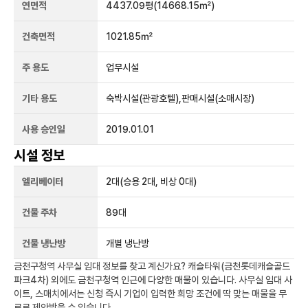
연면적
4437.09평
(14668.15㎡)
건축면적
1021.85㎡
주 용도
업무시설
기타 용도
숙박시설(관광호텔),판매시설(소매시장)
사용 승인일
2019.01.01
시설 정보
엘리베이터
2
대
(승용 2대, 비상 0대)
건물 주차
89
대
건물 냉난방
개별 냉난방
금천구청역
사무실 임대 정보를 찾고 계신가요?
캐슬타워(금천롯데캐슬골드
파크4차)
외에도
금천구청역
인근에 다양한 매물이 있습니다. 사무실 임대 사
이트, 스매치에서는 신청 즉시 기업이 입력한 희망 조건에 딱 맞는 매물을 무
료로 제안받을 수 있습니다.