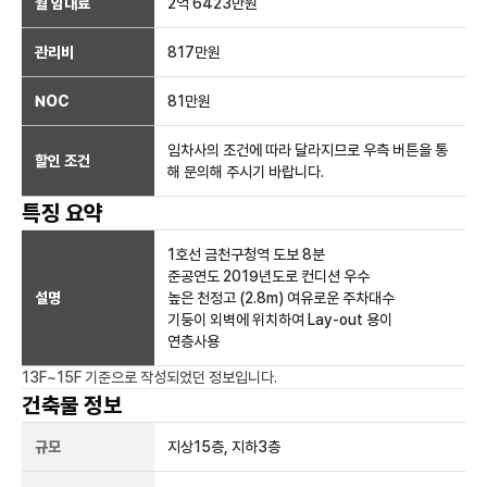
월 임대료
2억 6423만
원
관리비
817만원
NOC
81만
원
임차사의 조건에 따라 달라지므로 우측 버튼을 통
할인 조건
해 문의해 주시기 바랍니다.
특징 요약
1호선 금천구청역 도보 8분
준공연도 2019년도로 컨디션 우수
설명
높은 천정고 (2.8m) 여유로운 주차대수
기둥이 외벽에 위치하여 Lay-out 용이
연층사용
13F~15F
기준으로 작성되었던 정보입니다.
건축물 정보
규모
지상
15
층, 지하
3
층