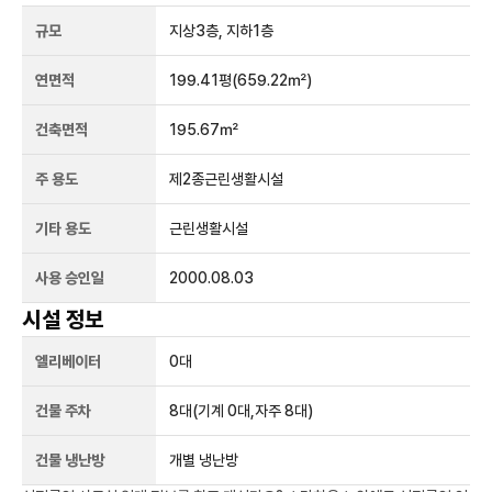
규모
지상
3
층, 지하
1
층
연면적
199.41평
(659.22㎡)
건축면적
195.67㎡
주 용도
제2종근린생활시설
기타 용도
근린생활시설
사용 승인일
2000.08.03
시설 정보
엘리베이터
0
대
건물 주차
8
대
(기계 0대,자주 8대)
건물 냉난방
개별 냉난방