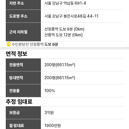
지번 주소
서울 강남구 역삼동 691-4
도로명 주소
서울 강남구 봉은사로48길 44-11
선정릉역
도보 9분
(
0
km)
근처 지하철
선릉역
도보 12분
(
0
km)
수인분당선
선정릉
역
도보 9분
면적 정보
전용면적
200
평(
661.15
㎡)
임대면적
200
평(
661.15
㎡)
전용률
100
%
추정 임대료
보증금
3억
원
월 임대료
1900만
원