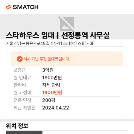
스타하우스
임대 |
선정릉역
사무실
매물 사진을 준비 중이에요.
서울 강남구 봉은사로48길 44-11 스타하우스 B1~3F
시세 기반 추정 임대료입니다.
보증금
3억
원
월 임대료
1900만
원
관리비
자체 관리
월 고정비
1900만
원
전용 면적
200
평
최근 확인일
2024.04.22
위치 정보