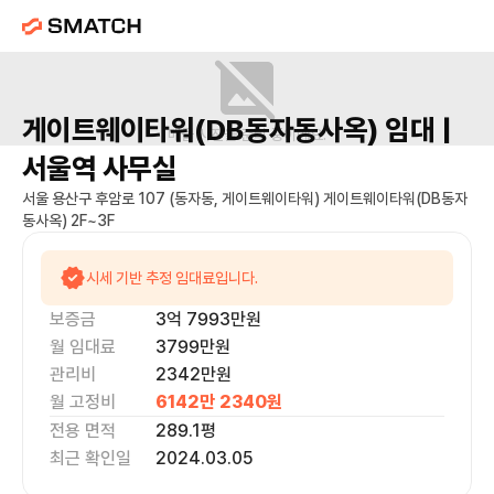
게이트웨이타워(DB동자동사옥)
임대 |
매물 사진을 준비 중이에요.
서울역
사무실
서울 용산구 후암로 107 (동자동, 게이트웨이타워) 게이트웨이타워(DB동자
동사옥) 2F~3F
시세 기반 추정 임대료입니다.
보증금
3억 7993만
원
월 임대료
3799만
원
관리비
2342만원
월 고정비
6142만 2340
원
전용 면적
289.1
평
최근 확인일
2024.03.05