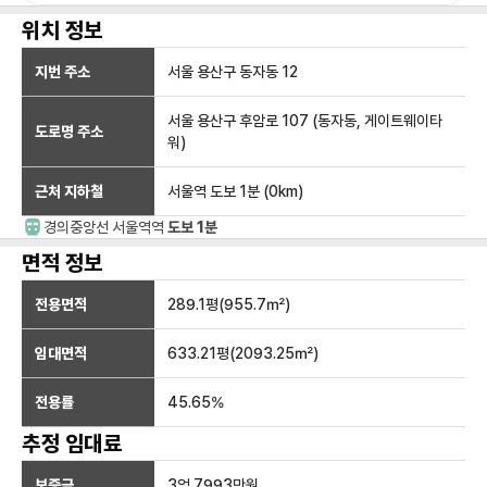
위치 정보
지번 주소
서울 용산구 동자동 12
서울 용산구 후암로 107 (동자동, 게이트웨이타
도로명 주소
워)
근처 지하철
서울역
도보 1분
(
0
km)
경의중앙선
서울역
역
도보 1분
면적 정보
전용면적
289.1
평(
955.7
㎡)
임대면적
633.21
평(
2093.25
㎡)
전용률
45.65
%
추정 임대료
보증금
3억 7993만
원