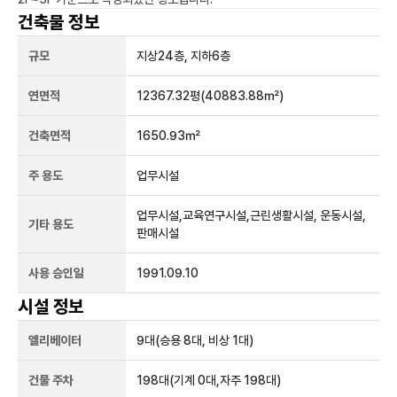
건축물 정보
규모
지상
24
층, 지하
6
층
연면적
12367.32평
(40883.88㎡)
건축면적
1650.93㎡
주 용도
업무시설
업무시설,교육연구시설,근린생활시설, 운동시설,
기타 용도
판매시설
사용 승인일
1991.09.10
시설 정보
엘리베이터
9
대
(승용 8대, 비상 1대)
건물 주차
198
대
(기계 0대,자주 198대)