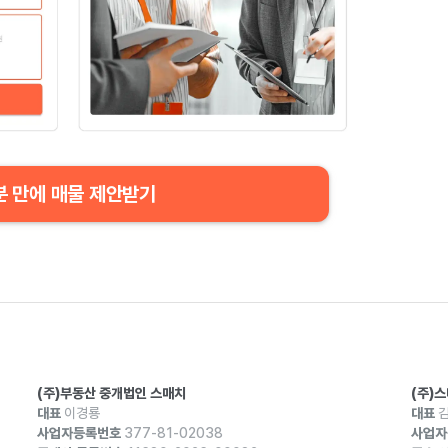
분 만에 매물 제안받기
(주)부동산 중개법인 스매치
(주)
대표
이경룡
대표
김
사업자등록번호
377-81-02038
사업자