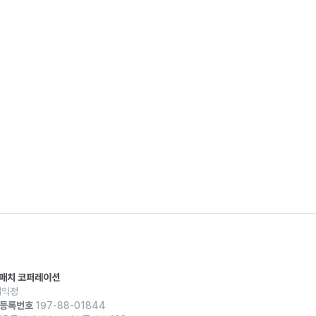
스매치 코퍼레이션
익정
등록번호
197-88-01844