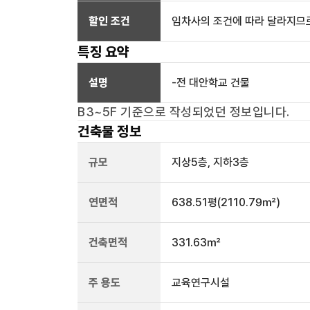
할인 조건
임차사의 조건에 따라 달라지므로
특징 요약
설명
-전 대안학교 건물
B3~5F
기준으로 작성되었던 정보입니다.
건축물 정보
규모
지상
5
층, 지하
3
층
연면적
638.51평
(2110.79㎡)
건축면적
331.63㎡
주 용도
교육연구시설