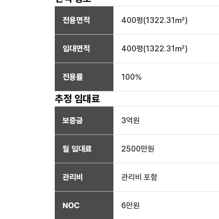
전용면적
400
평(
1322.31
㎡)
임대면적
400
평(
1322.31
㎡)
전용률
100
%
추정 임대료
보증금
3억
원
월 임대료
2500만
원
관리비
관리비 포함
NOC
6만
원