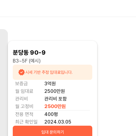
분당동 90-9
B3~5F
(예시)
시세 기반 추정 임대료입니다.
보증금
3억
원
월 임대료
2500만
원
관리비
관리비 포함
월 고정비
2500만
원
전용 면적
400
평
최근 확인일
2024.03.05
임대 문의하기