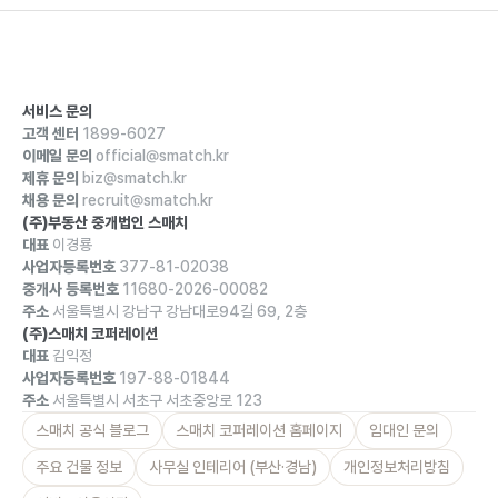
서비스 문의
고객 센터
1899-6027
이메일 문의
official@smatch.kr
제휴 문의
biz@smatch.kr
채용 문의
recruit@smatch.kr
(주)부동산 중개법인 스매치
대표
이경룡
사업자등록번호
377-81-02038
중개사 등록번호
11680-2026-00082
주소
서울특별시 강남구 강남대로94길 69, 2층
(주)스매치 코퍼레이션
대표
김익정
사업자등록번호
197-88-01844
주소
서울특별시 서초구 서초중앙로 123
스매치 공식 블로그
스매치 코퍼레이션 홈페이지
임대인 문의
주요 건물 정보
사무실 인테리어 (부산·경남)
개인정보처리방침