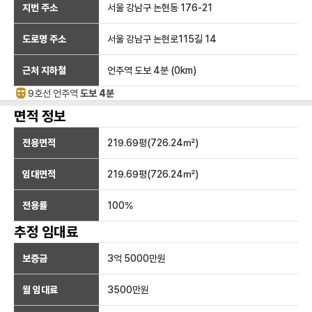
지번 주소
서울 강남구 논현동 176-21
도로명 주소
서울 강남구 논현로115길 14
근처 지하철
언주역
도보 4분
(
0
km)
9호선
언주
역
도보 4분
면적 정보
전용면적
219.69
평(
726.24
㎡)
임대면적
219.69
평(
726.24
㎡)
전용률
100
%
추정 임대료
보증금
3억 5000만
원
월 임대료
3500만
원