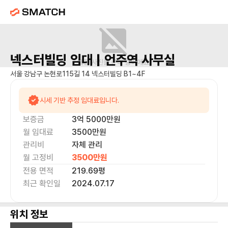
넥스터빌딩
임대 |
언주역
사무실
매물 사진을 준비 중이에요.
서울 강남구 논현로115길 14 넥스터빌딩 B1~4F
시세 기반 추정 임대료입니다.
보증금
3억 5000만
원
월 임대료
3500만
원
관리비
자체 관리
월 고정비
3500만
원
전용 면적
219.69
평
최근 확인일
2024.07.17
위치 정보