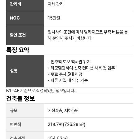
관리비
자체 관리
NOC
15만
원
임차사의 조건에 따라 달라지므로 우측 버튼을 통
할인 조건
해 문의해 주시기 바랍니다.
특징 요약
- 언주역 도보 역세권 위치
- 리모델링하여 신축 컨디션 사옥 첫 입주
설명
- 무료 주차 5대 제공
- 빠른 시일 내 입주 가능
B1~4F
기준으로 작성되었던 정보입니다.
건축물 정보
규모
지상
4
층, 지하
1
층
연면적
219.7평
(726.29㎡)
건축면적
154.63㎡