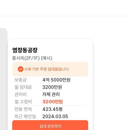
염창동공장
통사옥(2F/1F)
(예시)
시세 기반 추정 임대료입니다.
보증금
4억 5000만
원
월 임대료
3200만
원
관리비
자체 관리
월 고정비
3200만
원
전용 면적
423.45
평
최근 확인일
2024.03.05
임대 문의하기