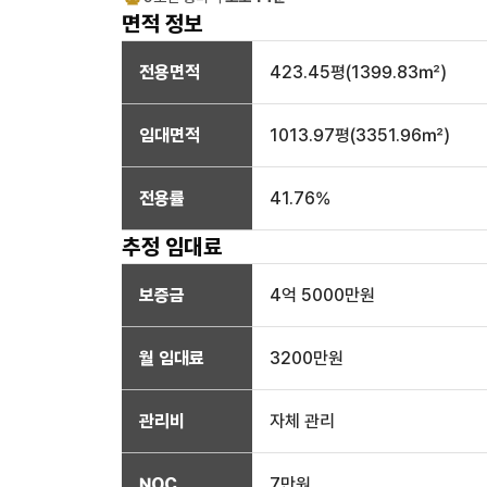
면적 정보
전용면적
423.45
평(
1399.83
㎡)
임대면적
1013.97
평(
3351.96
㎡)
전용률
41.76
%
추정 임대료
보증금
4억 5000만
원
월 임대료
3200만
원
관리비
자체 관리
NOC
7만
원