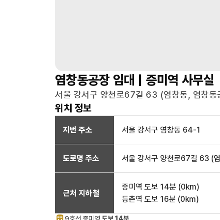
염창동공장
임대 |
증미역
사무실
서울 강서구 양천로67길 63 (염창동, 염창동공
위치 정보
지번 주소
서울 강서구 염창동 64-1
도로명 주소
서울 강서구 양천로67길 63 (
증미역
도보 14분
(
0
km)
근처 지하철
등촌역
도보 16분
(
0
km)
9호선
증미
역
도보 14분