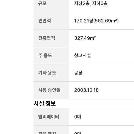
규모
지상
2
층, 지하
0
층
연면적
170.21평
(562.69㎡)
건축면적
327.49㎡
주 용도
창고시설
기타 용도
공장
사용 승인일
2003.10.18
시설 정보
엘리베이터
0
대