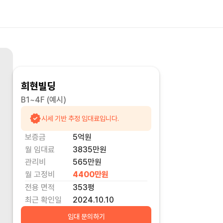
희현빌딩
B1~4F
(예시)
시세 기반 추정 임대료입니다.
보증금
5억
원
월 임대료
3835만
원
관리비
565만원
월 고정비
4400만
원
전용 면적
353
평
최근 확인일
2024.10.10
임대 문의하기