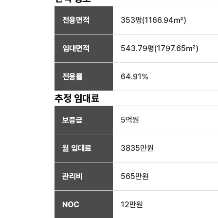
전용면적
353
평(
1166.94
㎡)
임대면적
543.79
평(
1797.65
㎡)
전용률
64.91
%
추정 임대료
보증금
5억
원
월 임대료
3835만
원
관리비
565만원
NOC
12만
원