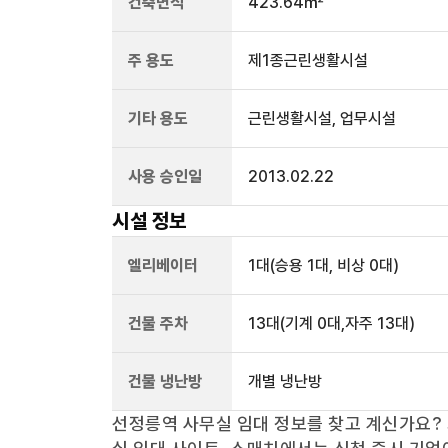
건축면적
423.64㎡
주 용도
제1종근린생활시설
기타 용도
근린생활시설, 업무시설
사용 승인일
2013.02.22
시설 정보
엘리베이터
1
대
(승용 1대, 비상 0대)
건물 주차
13
대
(기계 0대,자주 13대)
건물 냉난방
개별 냉난방
선정릉역
사무실 임대 정보를 찾고 계신가요?