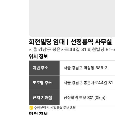
희현빌딩
임대 |
선정릉역
사무실
서울 강남구 봉은사로44길 31 희현빌딩 B1~
위치 정보
지번 주소
서울 강남구 역삼동 686-3
도로명 주소
서울 강남구 봉은사로44길 31
근처 지하철
선정릉역
도보 8분
(
0
km)
수인분당선
선정릉
역
도보 8분
면적 정보