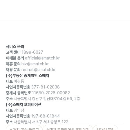
서비스 문의
고객 센터
1899-6027
이메일 문의
official@smatch.kr
제휴 문의
biz@smatch.kr
채용 문의
recruit@smatch.kr
(주)부동산 중개법인 스매치
대표
이경룡
사업자등록번호
377-81-02038
중개사 등록번호
11680-2026-00082
주소
서울특별시 강남구 강남대로94길 69, 2층
(주)스매치 코퍼레이션
대표
김익정
사업자등록번호
197-88-01844
주소
서울특별시 서초구 서초중앙로 123
스매치 공식 블로그
스매치 코퍼레이션 홈페이지
임대인 문의