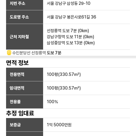
지번 주소
서울 강남구 삼성동 29-10
도로명 주소
서울 강남구 봉은사로61길 36
선정릉역
도보 7분
(
0
km)
근처 지하철
강남구청역
도보 11분
(
0
km)
삼성중앙역
도보 13분
(
0
km)
수인분당선
선정릉
역
도보 7분
면적 정보
전용면적
100
평(
330.57
㎡)
임대면적
100
평(
330.57
㎡)
전용률
100
%
추정 임대료
보증금
1억 5000만
원