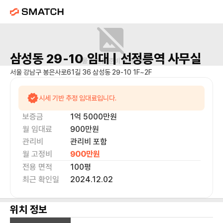
삼성동 29-10
임대 |
선정릉역
사무실
매물 사진을 준비 중이에요.
서울 강남구 봉은사로61길 36 삼성동 29-10 1F~2F
시세 기반 추정 임대료입니다.
보증금
1억 5000만
원
월 임대료
900만
원
관리비
관리비 포함
월 고정비
900만
원
전용 면적
100
평
최근 확인일
2024.12.02
위치 정보