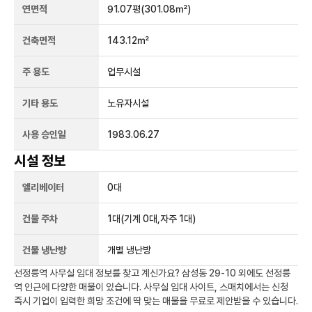
연면적
91.07평
(301.08㎡)
건축면적
143.12㎡
주 용도
업무시설
기타 용도
노유자시설
사용 승인일
1983.06.27
시설 정보
엘리베이터
0
대
건물 주차
1
대
(기계 0대,자주 1대)
건물 냉난방
개별 냉난방
선정릉역
사무실 임대 정보를 찾고 계신가요?
삼성동 29-10
외에도
선정릉
역
인근에 다양한 매물이 있습니다. 사무실 임대 사이트, 스매치에서는 신청
즉시 기업이 입력한 희망 조건에 딱 맞는 매물을 무료로 제안받을 수 있습니다.