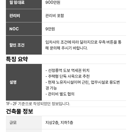
월 임대료
900만
원
관리비
관리비 포함
NOC
9만
원
임차사의 조건에 따라 달라지므로 우측 버튼을 통
할인 조건
해 문의해 주시기 바랍니다.
특징 요약
- 선정릉역 도보 역세권 위치
- 주택형 단독 사옥으로 추천
설명
- 현재 노유자시설이며 근린, 업무시설로 용도변
경 가능
- 관리비 별도 협의
1F~2F
기준으로 작성되었던 정보입니다.
건축물 정보
규모
지상
2
층, 지하
1
층