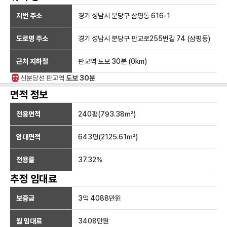
지번 주소
경기 성남시 분당구 삼평동 616-1
도로명 주소
경기 성남시 분당구 판교로255번길 74 (삼평동)
근처 지하철
판교역
도보 30분
(
0
km)
신분당선
판교
역
도보 30분
면적 정보
전용면적
240
평(
793.38
㎡)
임대면적
643
평(
2125.61
㎡)
전용률
37.32
%
추정 임대료
보증금
3억 4088만
원
월 임대료
3408만
원