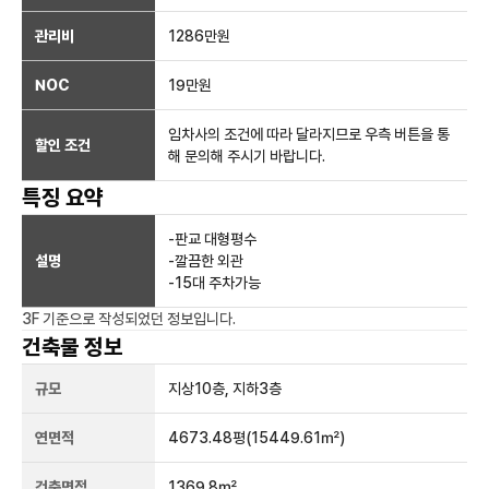
관리비
1286만원
NOC
19만
원
임차사의 조건에 따라 달라지므로 우측 버튼을 통
할인 조건
해 문의해 주시기 바랍니다.
특징 요약
-판교 대형평수
설명
-깔끔한 외관
-15대 주차가능
3F
기준으로 작성되었던 정보입니다.
건축물 정보
규모
지상
10
층, 지하
3
층
연면적
4673.48평
(15449.61㎡)
건축면적
1369.8㎡