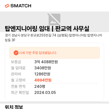
탑엔지니어링
임대 |
판교역
사무실
매물 사진을 준비 중이에요.
경기 성남시 분당구 판교로255번길 74 (삼평동) 탑엔지니어링 탑엔지니어
링동 3F
시세 기반 추정 임대료입니다.
보증금
3억 4088만
원
월 임대료
3408만
원
관리비
1286만원
월 고정비
4694만
원
전용 면적
240
평
최근 확인일
2024.03.05
위치 정보