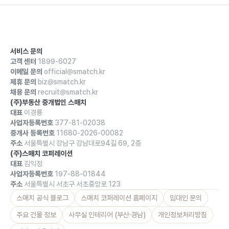
서비스 문의
고객 센터
1899-6027
이메일 문의
official@smatch.kr
제휴 문의
biz@smatch.kr
채용 문의
recruit@smatch.kr
(주)부동산 중개법인 스매치
대표
이경룡
사업자등록번호
377-81-02038
중개사 등록번호
11680-2026-00082
주소
서울특별시 강남구 강남대로94길 69, 2층
(주)스매치 코퍼레이션
대표
김익정
사업자등록번호
197-88-01844
주소
서울특별시 서초구 서초중앙로 123
스매치 공식 블로그
스매치 코퍼레이션 홈페이지
임대인 문의
주요 건물 정보
사무실 인테리어 (부산·경남)
개인정보처리방침