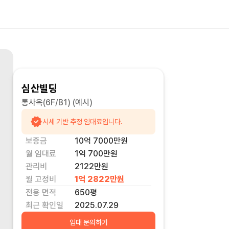
심산빌딩
통사옥(6F/B1)
(예시)
시세 기반 추정 임대료입니다.
보증금
10억 7000만
원
월 임대료
1억 700만
원
관리비
2122만원
월 고정비
1억 2822만
원
전용 면적
650
평
최근 확인일
2025.07.29
임대 문의하기