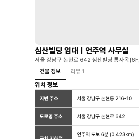
심산빌딩
임대 |
언주역
사무실
서울 강남구 논현로 642 심산빌딩 통사옥(6F/
건물 정보
리뷰
1
위치 정보
지번 주소
서울 강남구 논현동 216-10
도로명 주소
서울 강남구 논현로 642
언주역
도보 6분
(
0.423
km)
근처 지하철