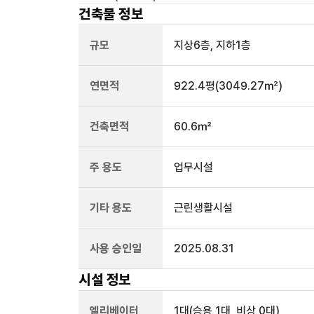
건축물 정보
규모
지상
6
층, 지하
1
층
연면적
922.4평
(3049.27㎡)
건축면적
60.6㎡
주 용도
업무시설
기타 용도
근린생활시설
사용 승인일
2025.08.31
시설 정보
엘리베이터
1
대
(승용 1대, 비상 0대)