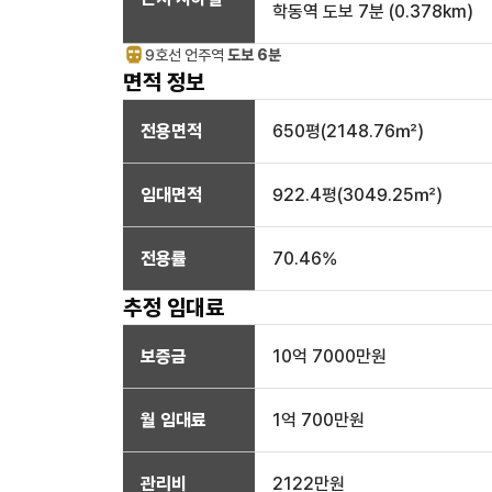
학동역
도보 7분
(
0.378
km)
9호선
언주
역
도보 6분
면적 정보
전용면적
650
평(
2148.76
㎡)
임대면적
922.4
평(
3049.25
㎡)
전용률
70.46
%
추정 임대료
보증금
10억 7000만
원
월 임대료
1억 700만
원
관리비
2122만원