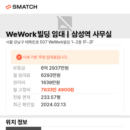
WeWork빌딩
임대 |
삼성역
사무실
매물 사진을 준비 중이에요.
서울 강남구 테헤란로 507 WeWork빌딩 1~2층 1F~2F
시세 기반 추정 임대료입니다.
보증금
6억 2937만
원
월 임대료
6293만
원
관리비
1639만원
월 고정비
7933만 4900
원
전용 면적
233.57
평
최근 확인일
2024.02.13
위치 정보