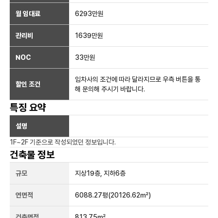
월 임대료
6293만
원
관리비
1639만원
NOC
33만
원
임차사의 조건에 따라 달라지므로 우측 버튼을 통
할인 조건
해 문의해 주시기 바랍니다.
특징 요약
설명
1F~2F
기준으로 작성되었던 정보입니다.
건축물 정보
규모
지상
19
층, 지하
6
층
연면적
6088.27평
(20126.62㎡)
건축면적
813.75㎡