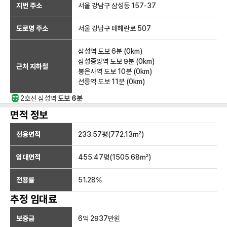
지번 주소
서울 강남구 삼성동 157-37
도로명 주소
서울 강남구 테헤란로 507
삼성역
도보 6분
(
0
km)
삼성중앙역
도보 9분
(
0
km)
근처 지하철
봉은사역
도보 10분
(
0
km)
선릉역
도보 11분
(
0
km)
2호선
삼성
역
도보 6분
면적 정보
전용면적
233.57
평(
772.13
㎡)
임대면적
455.47
평(
1505.68
㎡)
전용률
51.28
%
추정 임대료
보증금
6억 2937만
원