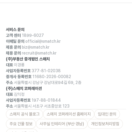
서비스 문의
고객 센터
1899-6027
이메일 문의
official@smatch.kr
제휴 문의
biz@smatch.kr
채용 문의
recruit@smatch.kr
(주)부동산 중개법인 스매치
대표
이경룡
사업자등록번호
377-81-02038
중개사 등록번호
11680-2026-00082
주소
서울특별시 강남구 강남대로94길 69, 2층
(주)스매치 코퍼레이션
대표
김익정
사업자등록번호
197-88-01844
주소
서울특별시 서초구 서초중앙로 123
스매치 공식 블로그
스매치 코퍼레이션 홈페이지
임대인 문의
주요 건물 정보
사무실 인테리어 (부산·경남)
개인정보처리방침