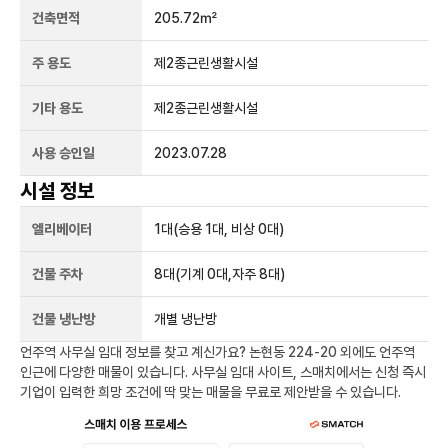
건축면적
205.72㎡
주 용도
제2종근린생활시설
기타 용도
제2종근린생활시설
사용 승인일
2023.07.28
시설 정보
엘리베이터
1
대
(승용 1대, 비상 0대)
건물 주차
8
대
(기계 0대,자주 8대)
건물 냉난방
개별 냉난방
언주역
사무실 임대 정보를 찾고 계신가요?
논현동 224-20
외에도
언주역
인근에 다양한 매물이 있습니다. 사무실 임대 사이트, 스매치에서는 신청 즉시
기업이 입력한 희망 조건에 딱 맞는 매물을 무료로 제안받을 수 있습니다.