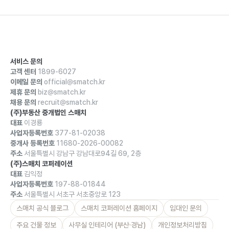
서비스 문의
고객 센터
1899-6027
이메일 문의
official@smatch.kr
제휴 문의
biz@smatch.kr
채용 문의
recruit@smatch.kr
(주)부동산 중개법인 스매치
대표
이경룡
사업자등록번호
377-81-02038
중개사 등록번호
11680-2026-00082
주소
서울특별시 강남구 강남대로94길 69, 2층
(주)스매치 코퍼레이션
대표
김익정
사업자등록번호
197-88-01844
주소
서울특별시 서초구 서초중앙로 123
스매치 공식 블로그
스매치 코퍼레이션 홈페이지
임대인 문의
주요 건물 정보
사무실 인테리어 (부산·경남)
개인정보처리방침