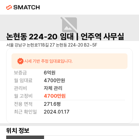
논현동 224-20
임대 |
언주역
사무실
매물 사진을 준비 중이에요.
서울 강남구 논현로118길 27 논현동 224-20 B2~5F
시세 기반 추정 임대료입니다.
보증금
6억
원
월 임대료
4700만
원
관리비
자체 관리
월 고정비
4700만
원
전용 면적
271.6
평
최근 확인일
2024.01.17
위치 정보