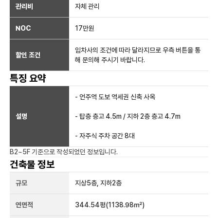
관리비
자체 관리
NOC
17만
원
임차사의 조건에 따라 달라지므로 우측 버튼을 통
할인 조건
해 문의해 주시기 바랍니다.
특징 요약
- 언주역 도보 역세권 신축 사옥
설명
- 탑층 층고 4.5m / 지하 2층 층고 4.7m
- 자주식 주차 공간 8대
B2~5F
기준으로 작성되었던 정보입니다.
건축물 정보
규모
지상
5
층, 지하
2
층
연면적
344.54평
(1138.98㎡)