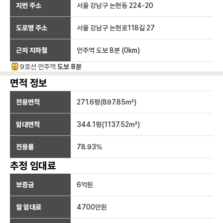
지번 주소
서울 강남구 논현동 224-20
도로명 주소
서울 강남구 논현로118길 27
근처 지하철
언주역
도보 8분
(
0
km)
9호선
언주
역
도보 8분
면적 정보
전용면적
271.6
평(
897.85
㎡)
임대면적
344.1
평(
1137.52
㎡)
전용률
78.93
%
추정 임대료
보증금
6억
원
월 임대료
4700만
원