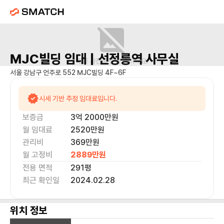
MJC빌딩
임대 |
선정릉역
사무실
매물 사진을 준비 중이에요.
서울 강남구 언주로 552 MJC빌딩 4F~6F
시세 기반 추정 임대료입니다.
보증금
3억 2000만
원
월 임대료
2520만
원
관리비
369만원
월 고정비
2889만
원
전용 면적
291
평
최근 확인일
2024.02.28
위치 정보