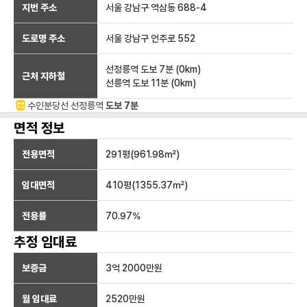
지번 주소
서울 강남구 역삼동 688-4
도로명 주소
서울 강남구 언주로 552
선정릉역
도보 7분
(
0
km)
근처 지하철
선릉역
도보 11분
(
0
km)
수인분당선
선정릉
역
도보 7분
면적 정보
전용면적
291
평(
961.98
㎡)
임대면적
410
평(
1355.37
㎡)
전용률
70.97
%
추정 임대료
보증금
3억 2000만
원
월 임대료
2520만
원