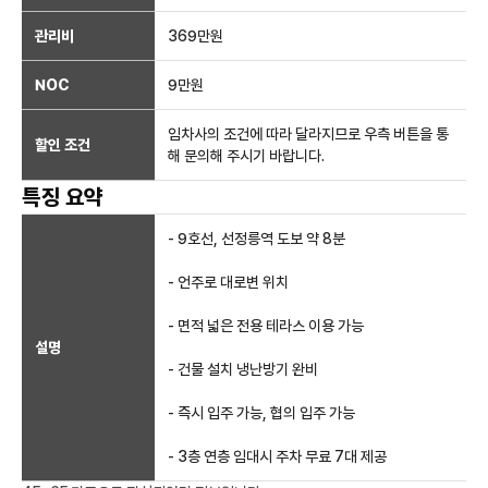
관리비
369만원
NOC
9만
원
임차사의 조건에 따라 달라지므로 우측 버튼을 통
할인 조건
해 문의해 주시기 바랍니다.
특징 요약
- 9호선, 선정릉역 도보 약 8분
- 언주로 대로변 위치
- 면적 넓은 전용 테라스 이용 가능
설명
- 건물 설치 냉난방기 완비
- 즉시 입주 가능, 협의 입주 가능
- 3층 연층 임대시 주차 무료 7대 제공