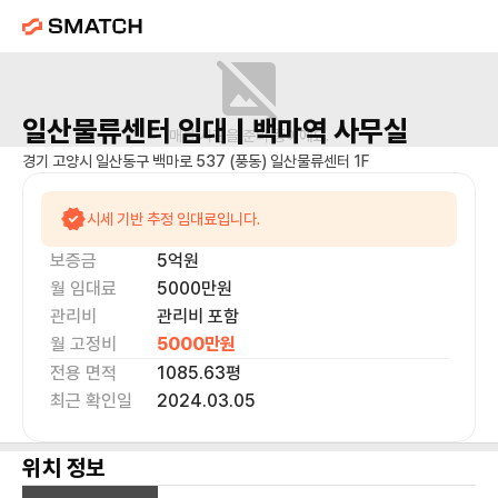
일산물류센터
임대 |
백마역
사무실
매물 사진을 준비 중이에요.
경기 고양시 일산동구 백마로 537 (풍동) 일산물류센터 1F
시세 기반 추정 임대료입니다.
보증금
5억
원
월 임대료
5000만
원
관리비
관리비 포함
월 고정비
5000만
원
전용 면적
1085.63
평
최근 확인일
2024.03.05
위치 정보