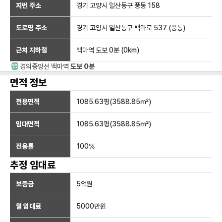
지번 주소
경기 고양시 일산동구 풍동 158
도로명 주소
경기 고양시 일산동구 백마로 537 (풍동)
근처 지하철
백마역
도보 0분
(
0
km)
경의중앙선
백마
역
도보 0분
면적 정보
전용면적
1085.63
평(
3588.85
㎡)
임대면적
1085.63
평(
3588.85
㎡)
전용률
100
%
추정 임대료
보증금
5억
원
월 임대료
5000만
원