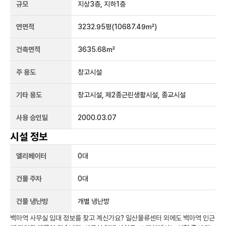
규모
지상
3
층, 지하
1
층
연면적
3232.95평
(10687.49㎡)
건축면적
3635.68㎡
주 용도
창고시설
기타 용도
창고시설, 제2종근린생활시설, 종교시설
사용 승인일
2000.03.07
시설 정보
엘리베이터
0
대
건물 주차
0
대
건물 냉난방
개별 냉난방
백마역
사무실 임대 정보를 찾고 계신가요?
일산물류센터
외에도
백마역
인근