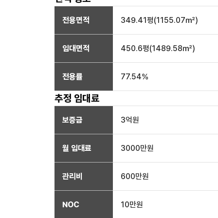
전용면적
349.41
평(
1155.07
㎡)
임대면적
450.6
평(
1489.58
㎡)
전용률
77.54
%
추정 임대료
보증금
3억
원
월 임대료
3000만
원
관리비
600만원
NOC
10만
원