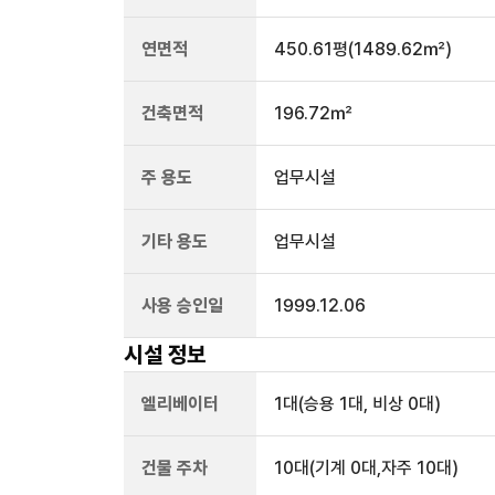
연면적
450.61평
(1489.62㎡)
건축면적
196.72㎡
주 용도
업무시설
기타 용도
업무시설
사용 승인일
1999.12.06
시설 정보
엘리베이터
1
대
(승용 1대, 비상 0대)
건물 주차
10
대
(기계 0대,자주 10대)