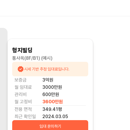
형지빌딩
통사옥(8F/B1)
(예시)
시세 기반 추정 임대료입니다.
보증금
3억
원
월 임대료
3000만
원
관리비
600만원
월 고정비
3600만
원
전용 면적
349.41
평
최근 확인일
2024.03.05
임대 문의하기