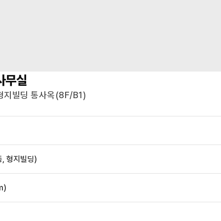
사무실
형지빌딩 통사옥(8F/B1)
동, 형지빌딩)
m)