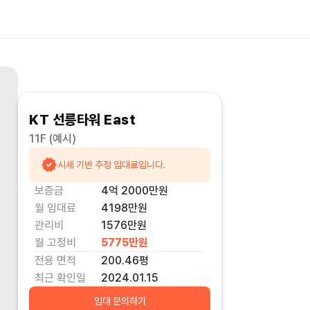
KT 선릉타워 East
11F
(예시)
시세 기반 추정 임대료입니다.
보증금
4억 2000만
원
월 임대료
4198만
원
관리비
1576만원
월 고정비
5775만
원
전용 면적
200.46
평
최근 확인일
2024.01.15
임대 문의하기