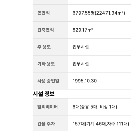
연면적
6797.55평
(22471.34㎡)
건축면적
829.17㎡
주 용도
업무시설
기타 용도
업무시설
사용 승인일
1995.10.30
시설 정보
엘리베이터
6
대
(승용 5대, 비상 1대)
건물 주차
157
대
(기계 46대,자주 111대)