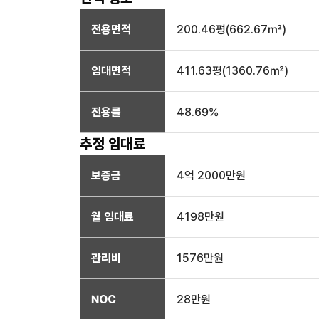
전용면적
200.46
평(
662.67
㎡)
임대면적
411.63
평(
1360.76
㎡)
전용률
48.69
%
추정 임대료
보증금
4억 2000만
원
월 임대료
4198만
원
관리비
1576만원
NOC
28만
원