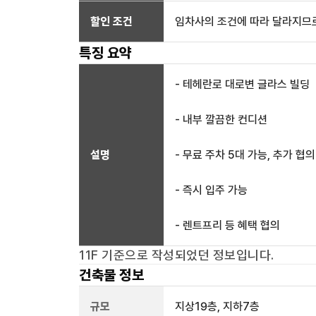
할인 조건
임차사의 조건에 따라 달라지므로
특징 요약
- 테헤란로 대로변 글라스 빌딩
- 내부 깔끔한 컨디션
설명
- 무료 주차 5대 가능, 추가 협의
- 즉시 입주 가능
- 렌트프리 등 혜택 협의
11F
기준으로 작성되었던 정보입니다.
건축물 정보
규모
지상
19
층, 지하
7
층