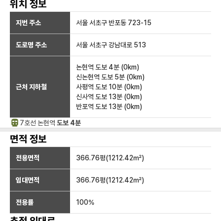
위치 정보
지번 주소
서울 서초구 반포동 723-15
도로명 주소
서울 서초구 강남대로 513
논현역
도보 4분
(
0
km)
신논현역
도보 5분
(
0
km)
근처 지하철
사평역
도보 10분
(
0
km)
신사역
도보 13분
(
0
km)
반포역
도보 13분
(
0
km)
7호선
논현
역
도보 4분
면적 정보
전용면적
366.76
평(
1212.42
㎡)
임대면적
366.76
평(
1212.42
㎡)
전용률
100
%