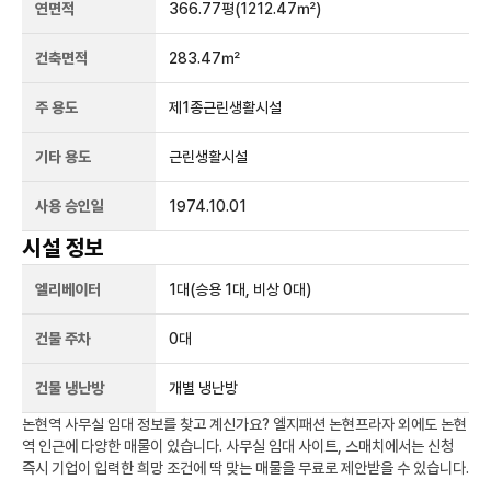
연면적
366.77평
(1212.47㎡)
건축면적
283.47㎡
주 용도
제1종근린생활시설
기타 용도
근린생활시설
사용 승인일
1974.10.01
시설 정보
엘리베이터
1
대
(승용 1대, 비상 0대)
건물 주차
0
대
건물 냉난방
개별 냉난방
논현역
사무실 임대 정보를 찾고 계신가요?
엘지패션 논현프라자
외에도
논현
역
인근에 다양한 매물이 있습니다. 사무실 임대 사이트, 스매치에서는 신청
즉시 기업이 입력한 희망 조건에 딱 맞는 매물을 무료로 제안받을 수 있습니다.