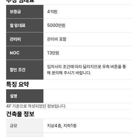
추정 임대료
보증금
4억
원
월 임대료
5000만
원
관리비
관리비 포함
NOC
13만
원
임차사의 조건에 따라 달라지므로 우측 버튼을 통
할인 조건
해 문의해 주시기 바랍니다.
특징 요약
설명
4F
기준으로 작성되었던 정보입니다.
건축물 정보
규모
지상
4
층, 지하
1
층