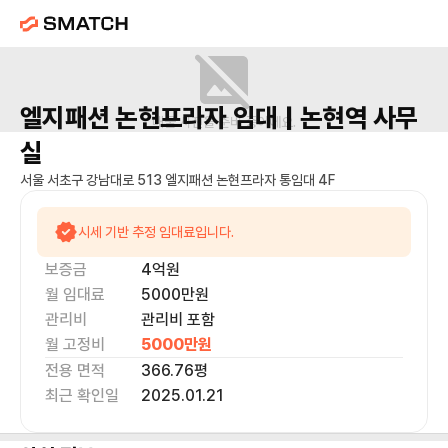
엘지패션 논현프라자
임대 |
논현역
사무
매물 사진을 준비 중이에요.
실
서울 서초구 강남대로 513 엘지패션 논현프라자 통임대 4F
시세 기반 추정 임대료입니다.
보증금
4억
원
월 임대료
5000만
원
관리비
관리비 포함
월 고정비
5000만
원
전용 면적
366.76
평
최근 확인일
2025.01.21