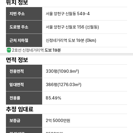
위치 정보
지번 주소
서울 양천구 신월동 549-4
도로명 주소
서울 양천구 신월로 156 (신월동)
근처 지하철
신정네거리역
도보 19분
(
0
km)
2호선
신정네거리
역
도보 19분
면적 정보
전용면적
330
평(
1090.9
㎡)
임대면적
386
평(
1276.03
㎡)
전용률
85.49
%
추정 임대료
보증금
2억 5000만
원