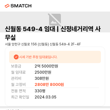
신월동 549-4
임대 |
신정네거리역
사
매물 사진을 준비 중이에요.
무실
서울 양천구 신월로 156 (신월동) 신월동 549-4 2F~4F
시세 기반 추정 임대료입니다.
보증금
2억 5000만
원
월 임대료
2500만
원
관리비
308만원
월 고정비
2808만 8000
원
전용 면적
330
평
최근 확인일
2024.03.05