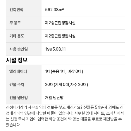
건축면적
562.38㎡
주 용도
제2종근린생활시설
기타 용도
제2종근린생활시설
사용 승인일
1995.08.11
시설 정보
엘리베이터
1
대
(승용 1대, 비상 0대)
건물 주차
20
대
(기계 0대,자주 20대)
건물 냉난방
개별 냉난방
신정네거리역
사무실 임대 정보를 찾고 계신가요?
신월동 549-4
외에도
신
정네거리역
인근에 다양한 매물이 있습니다. 사무실 임대 사이트, 스매치에서
는 신청 즉시 기업이 입력한 희망 조건에 딱 맞는 매물을 무료로 제안받을 수
있습니다.