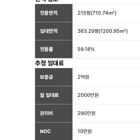
전용면적
215
평(
710.74
㎡)
임대면적
363.29
평(
1200.95
㎡)
전용률
59.18
%
추정 임대료
보증금
2억
원
월 임대료
2000만
원
관리비
290만원
NOC
10만
원