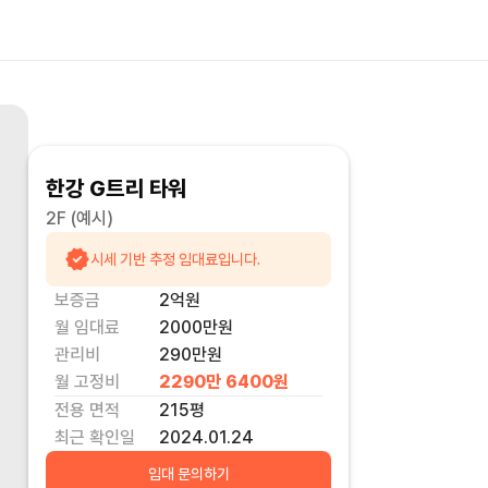
한강 G트리 타워
2F
(예시)
시세 기반 추정 임대료입니다.
보증금
2억
원
월 임대료
2000만
원
관리비
290만원
월 고정비
2290만 6400
원
전용 면적
215
평
최근 확인일
2024.01.24
임대 문의하기