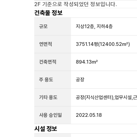
2F
기준으로 작성되었던 정보입니다.
건축물 정보
규모
지상
12
층, 지하
4
층
연면적
3751.14평
(12400.52㎡)
건축면적
894.13㎡
주 용도
공장
기타 용도
공장(지식산업센터),업무시설,
사용 승인일
2022.05.18
시설 정보