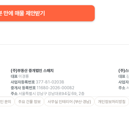
분 만에 매물 제안받기
(주)부동산 중개법인 스매치
(주)
대표
이경룡
대표
김
사업자등록번호
377-81-02038
사업자
중개사 등록번호
11680-2026-00082
주소
서
주소
서울특별시 강남구 강남대로94길 69, 2층
인 문의
주요 건물 정보
사무실 인테리어 (부산·경남)
개인정보처리방침