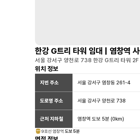
한강 G트리 타워
임대 |
염창역
사
서울 강서구 양천로 738 한강 G트리 타워 2F
위치 정보
지번 주소
서울 강서구 염창동 261-4
도로명 주소
서울 강서구 양천로 738
근처 지하철
염창역
도보 5분
(
0
km)
9호선
염창
역
도보 5분
면적 정보