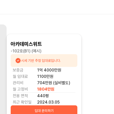
아카데미스위트
-102호(B1)
(예시)
시세 기반 추정 임대료입니다.
보증금
1억 4000만
원
월 임대료
1100만
원
관리비
704만원 (실비별도)
월 고정비
1804만
원
전용 면적
440
평
최근 확인일
2024.03.05
임대 문의하기