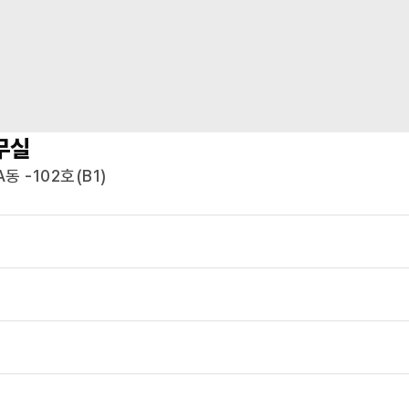
무실
 -102호(B1)