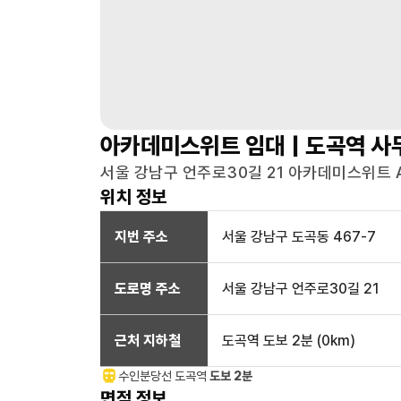
아카데미스위트
임대 |
도곡역
사
서울 강남구 언주로30길 21 아카데미스위트 A동
위치 정보
지번 주소
서울 강남구 도곡동 467-7
도로명 주소
서울 강남구 언주로30길 21
근처 지하철
도곡역
도보 2분
(
0
km)
수인분당선
도곡
역
도보 2분
면적 정보