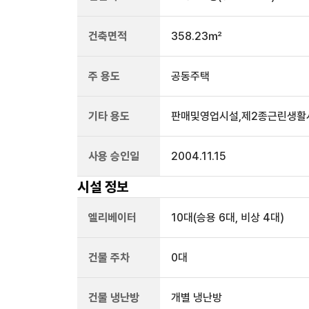
건축면적
358.23㎡
주 용도
공동주택
기타 용도
판매및영업시설,제2종근린생활
사용 승인일
2004.11.15
시설 정보
엘리베이터
10
대
(승용 6대, 비상 4대)
건물 주차
0
대
건물 냉난방
개별 냉난방