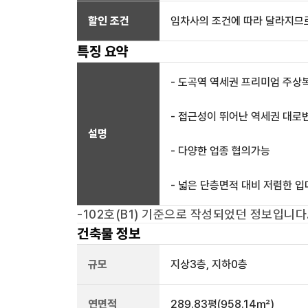
할인 조건
임차사의 조건에 따라 달라지므로
특징 요약
- 도곡역 역세권 프리미엄 주상
- 접근성이 뛰어난 역세권 대로
설명
- 다양한 업종 협의가능
- 넓은 단층면적 대비 저렴한 
-102호(B1)
기준으로 작성되었던 정보입니다
건축물 정보
규모
지상
3
층, 지하
0
층
연면적
289.83평
(958.14㎡)