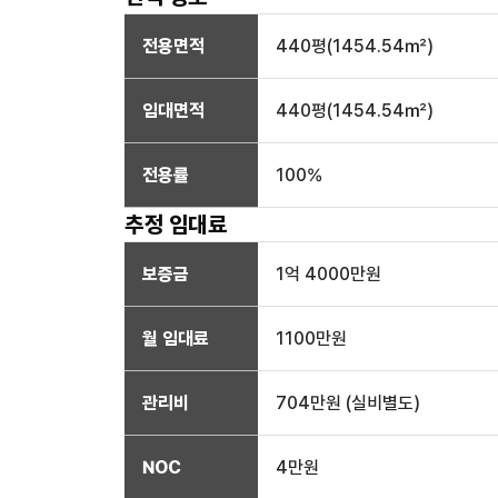
전용면적
440
평(
1454.54
㎡)
임대면적
440
평(
1454.54
㎡)
전용률
100
%
추정 임대료
보증금
1억 4000만
원
월 임대료
1100만
원
관리비
704만원 (실비별도)
NOC
4만
원