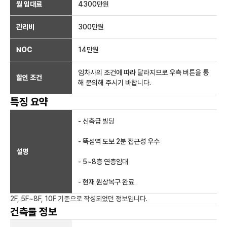
월 임대료
4300만
원
관리비
300만원
NOC
14만
원
임차사의 조건에 따라 달라지므로 우측 버튼을 통
할인 조건
해 문의해 주시기 바랍니다.
특징 요약
- 신축급 빌딩
- 뚝섬역 도보 2분 접근성 우수
설명
- 5~8층 연층임대
- 현재 원상복구 완료
2F, 5F~8F, 10F
기준으로 작성되었던 정보입니다.
건축물 정보