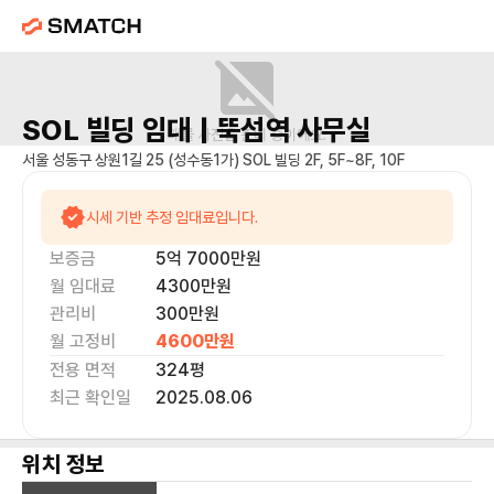
SOL 빌딩
임대 |
뚝섬역
사무실
매물 사진을 준비 중이에요.
서울 성동구 상원1길 25 (성수동1가) SOL 빌딩 2F, 5F~8F, 10F
시세 기반 추정 임대료입니다.
보증금
5억 7000만
원
월 임대료
4300만
원
관리비
300만원
월 고정비
4600만
원
전용 면적
324
평
최근 확인일
2025.08.06
위치 정보