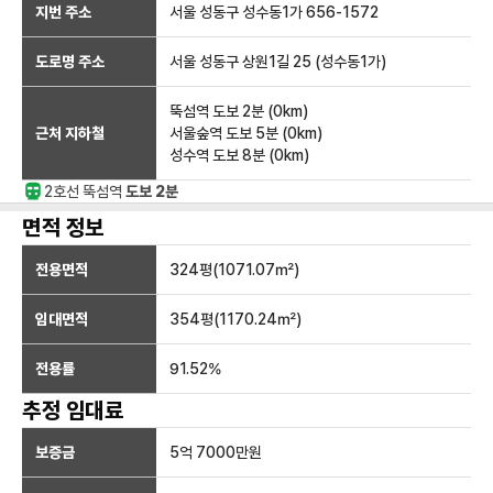
지번 주소
서울 성동구 성수동1가 656-1572
도로명 주소
서울 성동구 상원1길 25 (성수동1가)
뚝섬역
도보 2분
(
0
km)
근처 지하철
서울숲역
도보 5분
(
0
km)
성수역
도보 8분
(
0
km)
2호선
뚝섬
역
도보 2분
면적 정보
전용면적
324
평(
1071.07
㎡)
임대면적
354
평(
1170.24
㎡)
전용률
91.52
%
추정 임대료
보증금
5억 7000만
원