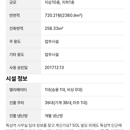
규모
지상
10
층, 지하
1
층
연면적
720.21평
(2380.9㎡)
건축면적
258.33㎡
주 용도
업무시설
기타 용도
업무시설
사용 승인일
2017.12.13
시설 정보
엘리베이터
1
대
(승용 1대, 비상 0대)
건물 주차
39
대
(기계 38대,자주 1대)
건물 냉난방
개별 냉난방
뚝섬역
사무실 임대 정보를 찾고 계신가요?
SOL 빌딩
외에도
뚝섬역
인근에