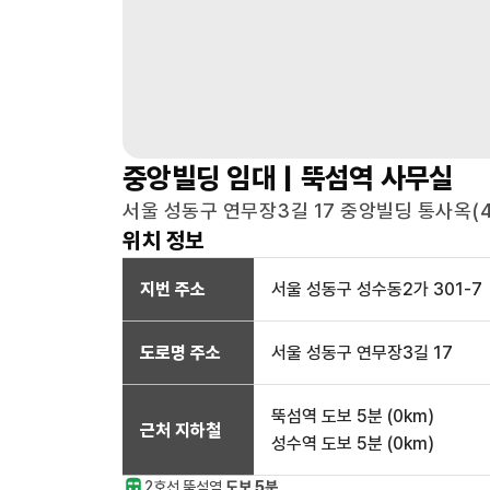
중앙빌딩
임대 |
뚝섬역
사무실
서울 성동구 연무장3길 17 중앙빌딩 통사옥(4F
위치 정보
지번 주소
서울 성동구 성수동2가 301-7
도로명 주소
서울 성동구 연무장3길 17
뚝섬역
도보 5분
(
0
km)
근처 지하철
성수역
도보 5분
(
0
km)
2호선
뚝섬
역
도보 5분