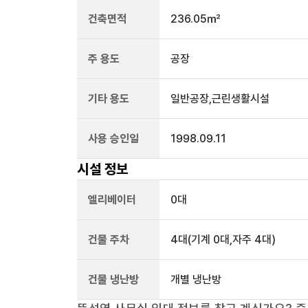
건축면적
236.05㎡
주 용도
공장
기타 용도
일반공장,근린생활시설
사용 승인일
1998.09.11
시설 정보
엘리베이터
0
대
건물 주차
4
대
(기계 0대,자주 4대)
건물 냉난방
개별 냉난방