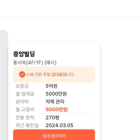
중앙빌딩
통사옥(4F/1F)
(예시)
시세 기반 추정 임대료입니다.
보증금
5억
원
월 임대료
5000만
원
관리비
자체 관리
월 고정비
5000만
원
전용 면적
270
평
최근 확인일
2024.03.05
임대 문의하기