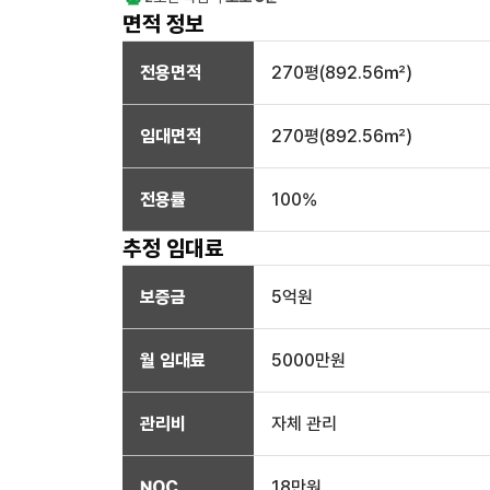
면적 정보
전용면적
270
평(
892.56
㎡)
임대면적
270
평(
892.56
㎡)
전용률
100
%
추정 임대료
보증금
5억
원
월 임대료
5000만
원
관리비
자체 관리
NOC
18만
원