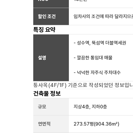
할인 조건
임차사의 조건에 따라 달라지므로
특징 요약
- 성수역, 뚝섬역 더블역세권
설명
- 깔끔한 통임대 매물
- 넉넉한 자주식 주차대수
통사옥(4F/1F)
기준으로 작성되었던 정보입니
건축물 정보
규모
지상
4
층, 지하
0
층
연면적
273.57평
(904.36㎡)