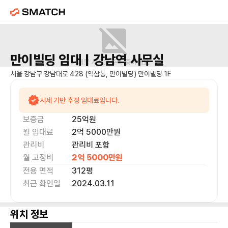
만이빌딩
임대 |
강남역
사무실
매물 사진을 준비 중이에요.
서울 강남구 강남대로 428 (역삼동, 만이빌딩) 만이빌딩 1F
시세 기반 추정 임대료입니다.
보증금
25억
원
월 임대료
2억 5000만
원
관리비
관리비 포함
월 고정비
2억 5000만
원
전용 면적
312
평
최근 확인일
2024.03.11
위치 정보