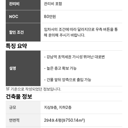
관리비
관리비 포함
NOC
80만
원
임차사의 조건에 따라 달라지므로 우측 버튼을 통
할인 조건
해 문의해 주시기 바랍니다.
특징 요약
- 강남역 초역세권 가시성 뛰어난 대로변
설명
- 높은 층고 확보 가능
- 건물 앞뒤 양측으로 출입 가능
1F
기준으로 작성되었던 정보입니다.
건축물 정보
규모
지상
9
층, 지하
2
층
연면적
2949.4평
(9750.14㎡)