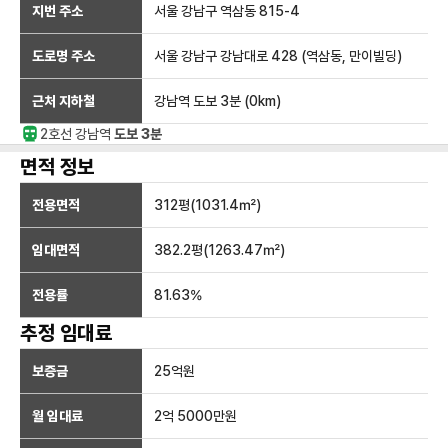
지번 주소
서울 강남구 역삼동 815-4
도로명 주소
서울 강남구 강남대로 428 (역삼동, 만이빌딩)
근처 지하철
강남역
도보 3분
(
0
km)
2호선
강남
역
도보 3분
면적 정보
전용면적
312
평(
1031.4
㎡)
임대면적
382.2
평(
1263.47
㎡)
전용률
81.63
%
추정 임대료
보증금
25억
원
월 임대료
2억 5000만
원