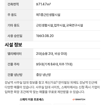
건축면적
971.47㎡
주 용도
제1종근린생활시설
기타 용도
근린생활시설,업무시설,교육연구시설
사용 승인일
1993.08.20
시설 정보
엘리베이터
2
대
(승용 2대, 비상 0대)
건물 주차
95
대
(기계 84대,자주 11대)
건물 냉난방
중앙 냉난방
강남역
사무실 임대 정보를 찾고 계신가요?
만이빌딩
외에도
강남역
인근에
다양한 매물이 있습니다. 사무실 임대 사이트, 스매치에서는 신청 즉시 기업이
입력한 희망 조건에 딱 맞는 매물을 무료로 제안받을 수 있습니다.