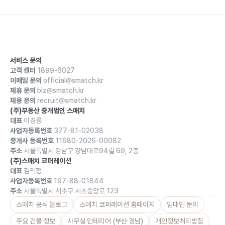
서비스 문의
고객 센터
1899-6027
이메일 문의
official@smatch.kr
제휴 문의
biz@smatch.kr
채용 문의
recruit@smatch.kr
(주)부동산 중개법인 스매치
대표
이경룡
사업자등록번호
377-81-02038
중개사 등록번호
11680-2026-00082
주소
서울특별시 강남구 강남대로94길 69, 2층
(주)스매치 코퍼레이션
대표
김익정
사업자등록번호
197-88-01844
주소
서울특별시 서초구 서초중앙로 123
스매치 공식 블로그
스매치 코퍼레이션 홈페이지
임대인 문의
주요 건물 정보
사무실 인테리어 (부산·경남)
개인정보처리방침