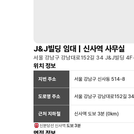
J&J빌딩
임대 |
신사역
사무실
서울 강남구 강남대로152길 34 J&J빌딩 4F
위치 정보
지번 주소
서울 강남구 신사동 514-8
도로명 주소
서울 강남구 강남대로152길 3
근처 지하철
신사역
도보 3분
(
0
km)
신분당선
신사
역
도보 3분
면적 정보