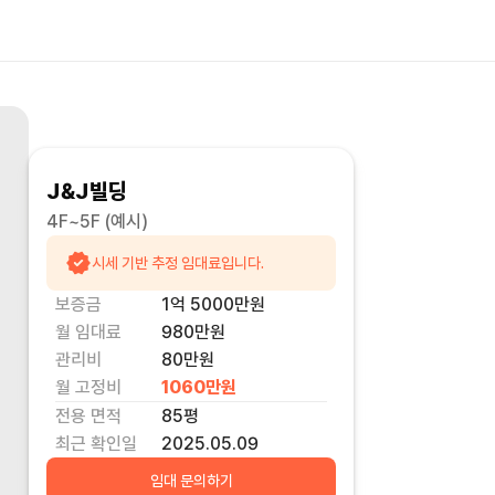
J&J빌딩
4F~5F
(예시)
시세 기반 추정 임대료입니다.
보증금
1억 5000만
원
월 임대료
980만
원
관리비
80만원
월 고정비
1060만
원
전용 면적
85
평
최근 확인일
2025.05.09
임대 문의하기