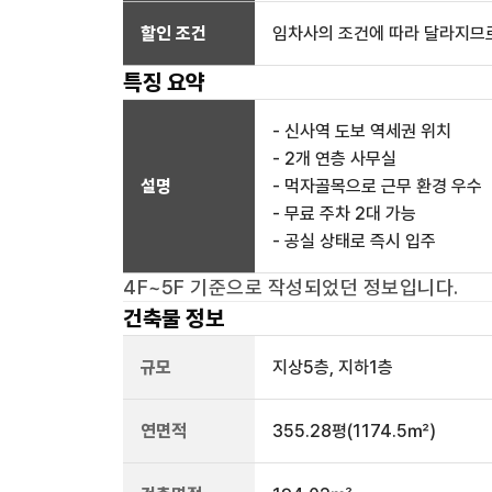
할인 조건
임차사의 조건에 따라 달라지므로
특징 요약
- 신사역 도보 역세권 위치
- 2개 연층 사무실
설명
- 먹자골목으로 근무 환경 우수
- 무료 주차 2대 가능
- 공실 상태로 즉시 입주
4F~5F
기준으로 작성되었던 정보입니다.
건축물 정보
규모
지상
5
층, 지하
1
층
연면적
355.28평
(1174.5㎡)