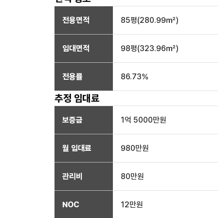
전용면적
85
평(
280.99
㎡)
임대면적
98
평(
323.96
㎡)
전용률
86.73
%
추정 임대료
보증금
1억 5000만
원
월 임대료
980만
원
관리비
80만원
NOC
12만
원