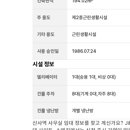
건축면적
194.02㎡
주 용도
제2종근린생활시설
기타 용도
근린생활시설
사용 승인일
1986.07.24
시설 정보
엘리베이터
1
대
(승용 1대, 비상 0대)
건물 주차
8
대
(기계 0대,자주 8대)
건물 냉난방
개별 냉난방
신사역
사무실 임대 정보를 찾고 계신가요?
J