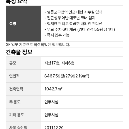
특징 요약
- 영등포구청역 인근 대형 사무실 임대
- 접근성 뛰어난 대로변 코너 입지
설명
- 철저한 관리로 깔끔한 내외관 컨디션
- 무료 주차 6대 제공 (임대 면적 55평 당 1대)
- 즉시 입주 가능
3F 일부
기준으로 작성되었던 정보입니다.
건축물 정보
규모
지상
17
층, 지하
6
층
연면적
8467.59평
(27992.19㎡)
건축면적
1042.7㎡
주 용도
업무시설
기타 용도
업무시설
사용 승인일
2011.12.29