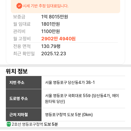
시세 기반 추정 임대료입니다.
보증금
1억 8015만
원
월 임대료
1801만
원
관리비
1100만원
월 고정비
2902만 4940
원
전용 면적
130.79
평
최근 확인일
2025.12.23
위치 정보
지번 주소
서울 영등포구 당산동4가 38-1
서울 영등포구 국회대로 559 (당산동4가, 에이
도로명 주소
원타워 당산)
근처 지하철
영등포구청역
도보 5분
(
0
km)
2호선
영등포구청
역
도보 5분