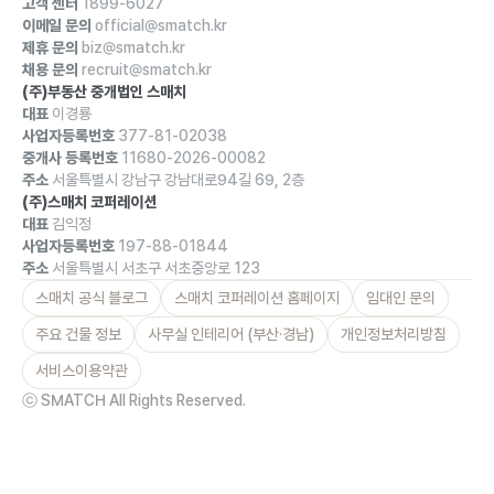
고객 센터
1899-6027
이메일 문의
official@smatch.kr
제휴 문의
biz@smatch.kr
채용 문의
recruit@smatch.kr
(주)부동산 중개법인 스매치
대표
이경룡
사업자등록번호
377-81-02038
중개사 등록번호
11680-2026-00082
주소
서울특별시 강남구 강남대로94길 69, 2층
(주)스매치 코퍼레이션
대표
김익정
사업자등록번호
197-88-01844
주소
서울특별시 서초구 서초중앙로 123
스매치 공식 블로그
스매치 코퍼레이션 홈페이지
임대인 문의
주요 건물 정보
사무실 인테리어 (부산·경남)
개인정보처리방침
서비스이용약관
ⓒ SMATCH All Rights Reserved.