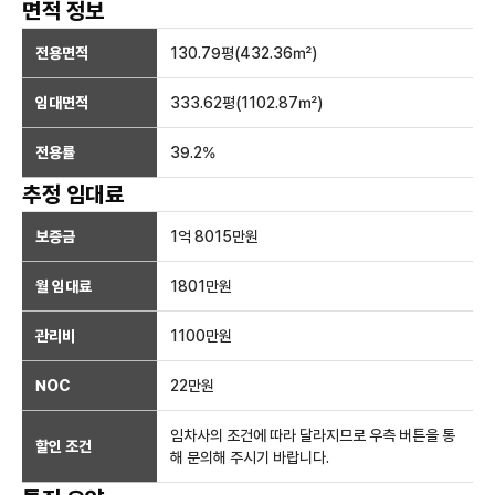
면적 정보
전용면적
130.79
평(
432.36
㎡)
임대면적
333.62
평(
1102.87
㎡)
전용률
39.2
%
추정 임대료
보증금
1억 8015만
원
월 임대료
1801만
원
관리비
1100만원
NOC
22만
원
임차사의 조건에 따라 달라지므로 우측 버튼을 통
할인 조건
해 문의해 주시기 바랍니다.