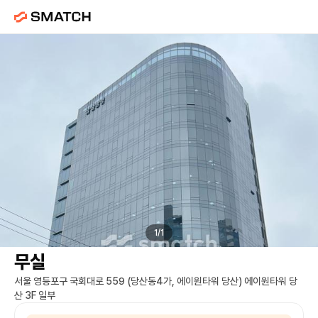
에이원타워 당산
임대 |
영등포구청역
사
1
/
1
무실
서울 영등포구 국회대로 559 (당산동4가, 에이원타워 당산) 에이원타워 당
산 3F 일부