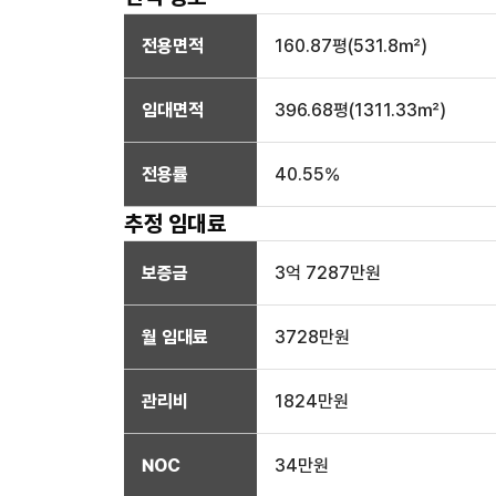
전용면적
160.87
평(
531.8
㎡)
임대면적
396.68
평(
1311.33
㎡)
전용률
40.55
%
추정 임대료
보증금
3억 7287만
원
월 임대료
3728만
원
관리비
1824만원
NOC
34만
원