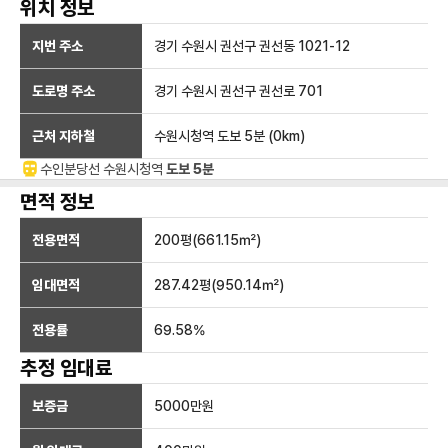
위치 정보
지번 주소
경기 수원시 권선구 권선동 1021-12
도로명 주소
경기 수원시 권선구 권선로 701
근처 지하철
수원시청역
도보 5분
(
0
km)
수인분당선
수원시청
역
도보 5분
면적 정보
전용면적
200
평(
661.15
㎡)
임대면적
287.42
평(
950.14
㎡)
전용률
69.58
%
추정 임대료
보증금
5000만
원