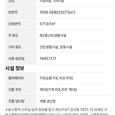
규모
지상
5
층, 지하
1
층
연면적
1006.56평
(3327.5㎡)
건축면적
571.97㎡
주 용도
제2종근린생활시설
기타 용도
근린생활시설, 운동시설
사용 승인일
1995.11.11
시설 정보
엘리베이터
1
대
(승용 1대, 비상 0대)
건물 주차
18
대
(기계 0대,자주 18대)
건물 냉난방
개별 냉난방
수원시청역
사무실 임대 정보를 찾고 계신가요?
권선동 1021-12
외에도
수
원시청역
인근에 다양한 매물이 있습니다. 사무실 임대 사이트, 스매치에서는