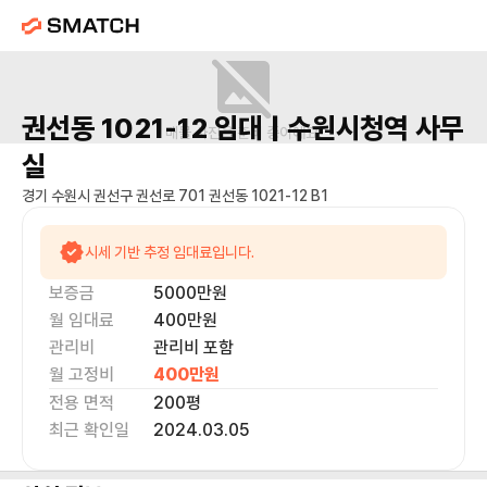
권선동 1021-12
임대 |
수원시청역
사무
매물 사진을 준비 중이에요.
실
경기 수원시 권선구 권선로 701 권선동 1021-12 B1
시세 기반 추정 임대료입니다.
보증금
5000만
원
월 임대료
400만
원
관리비
관리비 포함
월 고정비
400만
원
전용 면적
200
평
최근 확인일
2024.03.05