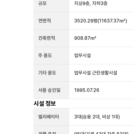
규모
지상
9
층, 지하
3
층
연면적
3520.29평
(11637.37㎡)
건축면적
908.87㎡
주 용도
업무시설
기타 용도
업무시설 근린생활시설
사용 승인일
1995.07.26
시설 정보
엘리베이터
3
대
(승용 2대, 비상 1대)