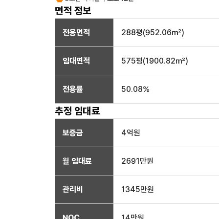
면적 정보
전용면적
288
평(
952.06
㎡)
임대면적
575
평(
1900.82
㎡)
전용률
50.08
%
추정 임대료
보증금
4억
원
월 임대료
2691만
원
관리비
1345만원
NOC
14만
원