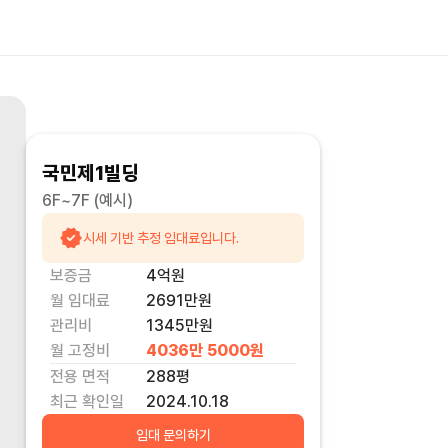
국민제1빌딩
6F~7F
(예시)
시세 기반 추정 임대료입니다.
보증금
4억
원
월 임대료
2691만
원
관리비
1345만원
월 고정비
4036만 5000
원
전용 면적
288
평
최근 확인일
2024.10.18
임대 문의하기