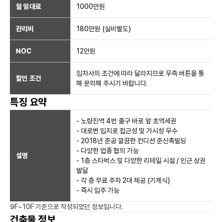
월 임대료
1000만
원
관리비
180만원 (실비별도)
NOC
12만
원
임차사의 조건에 따라 달라지므로 우측 버튼을 통
할인 조건
해 문의해 주시기 바랍니다.
특징 요약
- 노량진역 4번 출구 바로 앞 초역세권
- 대로변 입지로 접근성 및 가시성 우수
- 2018년 준공 깔끔한 컨디션 준신축빌딩
- 다양한 업종 협의 가능
설명
- 1층 스타벅스 및 다양한 리테일 시설 / 인근 상권
발달
- 각 층 무료 주차 2대 제공 (기계식)
- 즉시 입주 가능
9F~10F
기준으로 작성되었던 정보입니다.
건축물 정보