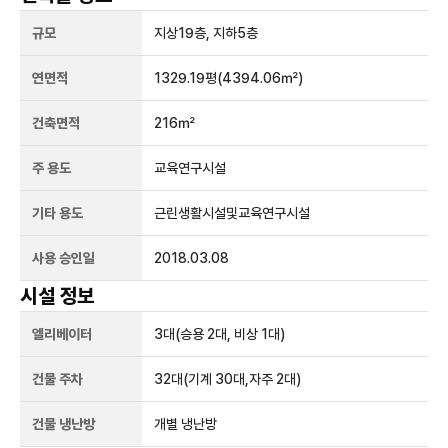
규모
지상
19
층, 지하
5
층
연면적
1329.19평
(4394.06㎡)
건축면적
216㎡
주 용도
교육연구시설
기타 용도
근린생활시설및교육연구시설
사용 승인일
2018.03.08
시설 정보
엘리베이터
3
대
(승용 2대, 비상 1대)
건물 주차
32
대
(기계 30대,자주 2대)
건물 냉난방
개별 냉난방