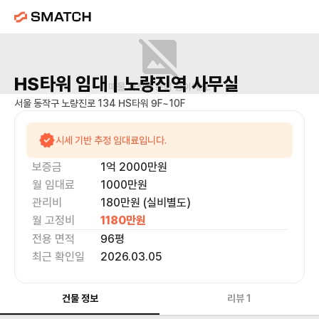
HS타워
임대 |
노량진역
사무실
매물 사진을 준비 중이에요.
서울 동작구 노량진로 134 HS타워 9F~10F
시세 기반 추정 임대료입니다.
보증금
1억 2000만
원
월 임대료
1000만
원
관리비
180만원 (실비별도)
월 고정비
1180만
원
전용 면적
96
평
최근 확인일
2026.03.05
건물 정보
리뷰
1