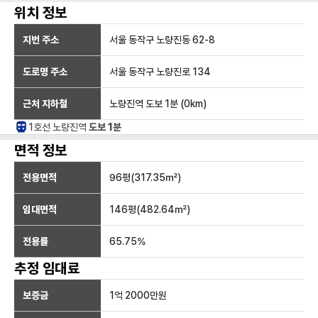
위치 정보
지번 주소
서울 동작구 노량진동 62-8
도로명 주소
서울 동작구 노량진로 134
근처 지하철
노량진역
도보 1분
(
0
km)
1호선
노량진
역
도보 1분
면적 정보
전용면적
96
평(
317.35
㎡)
임대면적
146
평(
482.64
㎡)
전용률
65.75
%
추정 임대료
보증금
1억 2000만
원