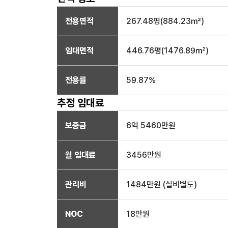
전용면적
267.48
평(
884.23
㎡)
임대면적
446.76
평(
1476.89
㎡)
전용률
59.87
%
추정 임대료
보증금
6억 5460만
원
월 임대료
3456만
원
관리비
1484만원 (실비별도)
NOC
18만
원