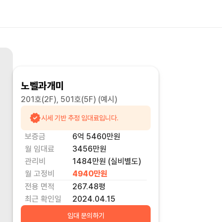
노벨과개미
201호(2F), 501호(5F)
(예시)
시세 기반 추정 임대료입니다.
보증금
6억 5460만
원
월 임대료
3456만
원
관리비
1484만원 (실비별도)
월 고정비
4940만
원
전용 면적
267.48
평
최근 확인일
2024.04.15
임대 문의하기