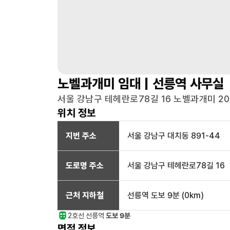
노벨과개미
임대 |
선릉역
사무실
서울 강남구 테헤란로78길 16 노벨과개미 201호
위치 정보
지번 주소
서울 강남구 대치동 891-44
도로명 주소
서울 강남구 테헤란로78길 16
근처 지하철
선릉역
도보 9분
(
0
km)
2호선
선릉
역
도보 9분
면적 정보