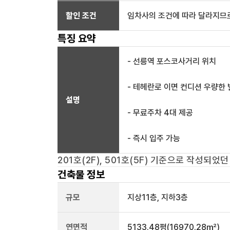
할인 조건
임차사의 조건에 따라 달라지므로
특징 요약
- 선릉역 포스코사거리 위치
- 테헤란로 이면 컨디션 우량한
설명
- 무료주차 4대 제공
- 즉시 입주 가능
201호(2F), 501호(5F)
기준으로 작성되었던
건축물 정보
규모
지상
11
층, 지하
3
층
연면적
5133.48평
(16970.28㎡)