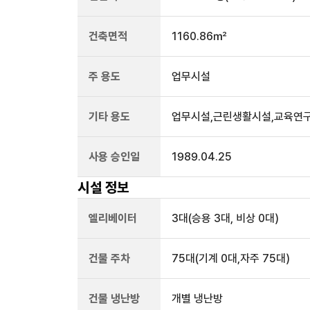
건축면적
1160.86㎡
주 용도
업무시설
기타 용도
업무시설,근린생활시설,교육연
사용 승인일
1989.04.25
시설 정보
엘리베이터
3
대
(승용 3대, 비상 0대)
건물 주차
75
대
(기계 0대,자주 75대)
건물 냉난방
개별 냉난방