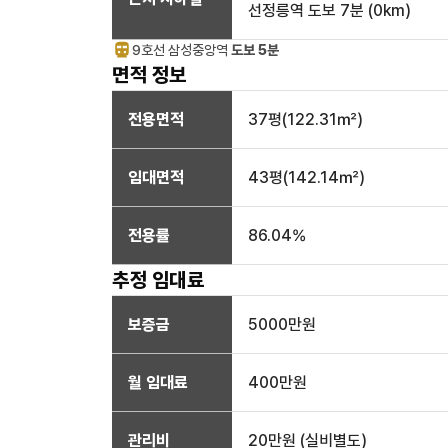
선정릉역
도보 7분
(
0
km)
9호선
삼성중앙
역
도보 5분
면적 정보
전용면적
37
평(
122.31
㎡)
임대면적
43
평(
142.14
㎡)
전용률
86.04
%
추정 임대료
보증금
5000만
원
월 임대료
400만
원
관리비
20만원 (실비별도)