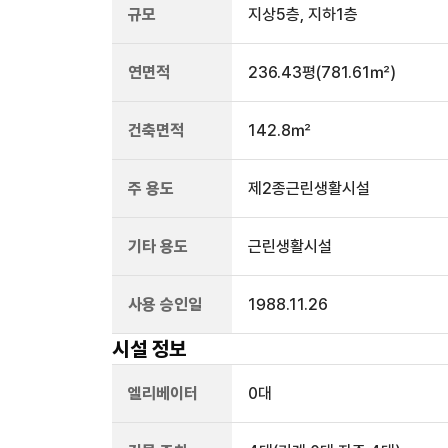
규모
지상
5
층, 지하
1
층
연면적
236.43평
(781.61㎡)
건축면적
142.8㎡
주 용도
제2종근린생활시설
기타 용도
근린생활시설
사용 승인일
1988.11.26
시설 정보
엘리베이터
0
대