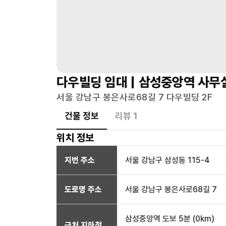
다우빌딩
임대 |
삼성중앙역
사무
서울 강남구 봉은사로68길 7 다우빌딩 2F
건물 정보
리뷰
1
위치 정보
지번 주소
서울 강남구 삼성동 115-4
도로명 주소
서울 강남구 봉은사로68길 7
삼성중앙역
도보 5분
(
0
km)
근처 지하철