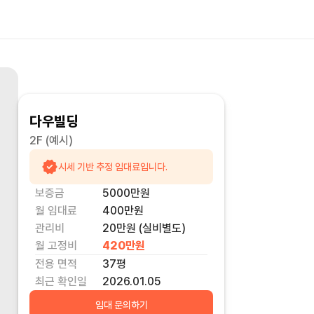
다우빌딩
2F
(예시)
시세 기반 추정 임대료입니다.
보증금
5000만
원
월 임대료
400만
원
관리비
20만원 (실비별도)
월 고정비
420만
원
전용 면적
37
평
최근 확인일
2026.01.05
임대 문의하기