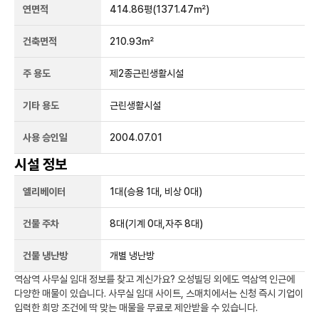
연면적
414.86평
(1371.47㎡)
건축면적
210.93㎡
주 용도
제2종근린생활시설
기타 용도
근린생활시설
사용 승인일
2004.07.01
시설 정보
엘리베이터
1
대
(승용 1대, 비상 0대)
건물 주차
8
대
(기계 0대,자주 8대)
건물 냉난방
개별 냉난방
역삼역
사무실 임대 정보를 찾고 계신가요?
오성빌딩
외에도
역삼역
인근에
다양한 매물이 있습니다. 사무실 임대 사이트, 스매치에서는 신청 즉시 기업이
입력한 희망 조건에 딱 맞는 매물을 무료로 제안받을 수 있습니다.