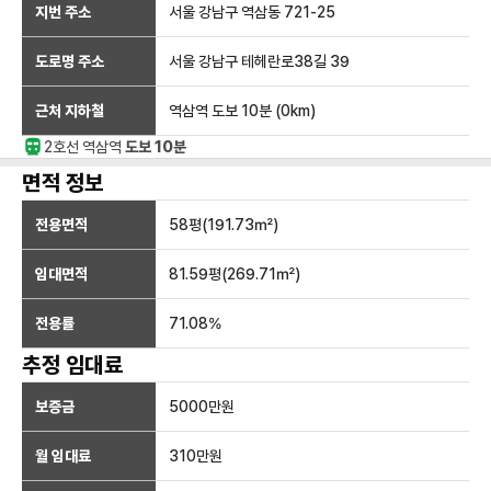
지번 주소
서울 강남구 역삼동 721-25
도로명 주소
서울 강남구 테헤란로38길 39
근처 지하철
역삼역
도보 10분
(
0
km)
2호선
역삼
역
도보 10분
면적 정보
전용면적
58
평(
191.73
㎡)
임대면적
81.59
평(
269.71
㎡)
전용률
71.08
%
추정 임대료
보증금
5000만
원
월 임대료
310만
원