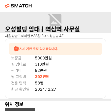
오성빌딩
임대 |
역삼역
사무실
매물 사진을 준비 중이에요.
서울 강남구 테헤란로38길 39 오성빌딩 4F
시세 기반 추정 임대료입니다.
보증금
5000만
원
월 임대료
310만
원
관리비
82만원
월 고정비
392만
원
전용 면적
58
평
최근 확인일
2024.12.27
위치 정보