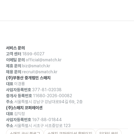
서비스 문의
고객 센터
1899-6027
이메일 문의
official@smatch.kr
제휴 문의
biz@smatch.kr
채용 문의
recruit@smatch.kr
(주)부동산 중개법인 스매치
대표
이경룡
사업자등록번호
377-81-02038
중개사 등록번호
11680-2026-00082
주소
서울특별시 강남구 강남대로94길 69, 2층
(주)스매치 코퍼레이션
대표
김익정
사업자등록번호
197-88-01844
주소
서울특별시 서초구 서초중앙로 123
스매치 공식 블로그
스매치 코퍼레이션 홈페이지
임대인 문의