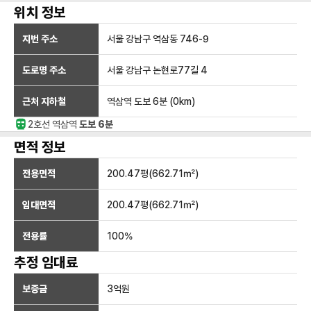
위치 정보
지번 주소
서울 강남구 역삼동 746-9
도로명 주소
서울 강남구 논현로77길 4
근처 지하철
역삼역
도보 6분
(
0
km)
2호선
역삼
역
도보 6분
면적 정보
전용면적
200.47
평(
662.71
㎡)
임대면적
200.47
평(
662.71
㎡)
전용률
100
%
추정 임대료
보증금
3억
원