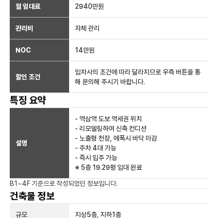
월 임대료
2940만
원
관리비
자체 관리
NOC
14만
원
임차사의 조건에 따라 달라지므로 우측 버튼을 통
할인 조건
해 문의해 주시기 바랍니다.
특징 요약
- 역삼역 도보 역세권 위치
- 리모델링하여 신축 컨디션
- 노출형 천장, 에폭시 바닥 마감
설명
- 주차 4대 가능
- 즉시 입주 가능
※ 5층 19.29평 임대 완료
B1~4F
기준으로 작성되었던 정보입니다.
건축물 정보
규모
지상
5
층, 지하
1
층