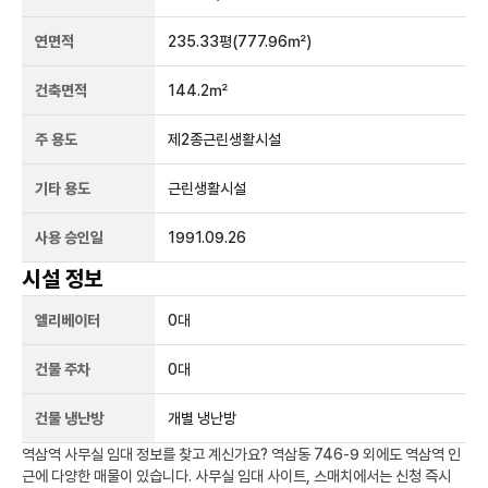
연면적
235.33평
(777.96㎡)
건축면적
144.2㎡
주 용도
제2종근린생활시설
기타 용도
근린생활시설
사용 승인일
1991.09.26
시설 정보
엘리베이터
0
대
건물 주차
0
대
건물 냉난방
개별 냉난방
역삼역
사무실 임대 정보를 찾고 계신가요?
역삼동 746-9
외에도
역삼역
인
근에 다양한 매물이 있습니다. 사무실 임대 사이트, 스매치에서는 신청 즉시