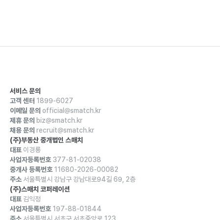
서비스 문의
고객 센터
1899-6027
이메일 문의
official@smatch.kr
제휴 문의
biz@smatch.kr
채용 문의
recruit@smatch.kr
(주)부동산 중개법인 스매치
대표
이경룡
사업자등록번호
377-81-02038
중개사 등록번호
11680-2026-00082
주소
서울특별시 강남구 강남대로94길 69, 2층
(주)스매치 코퍼레이션
대표
김익정
사업자등록번호
197-88-01844
주소
서울특별시 서초구 서초중앙로 123