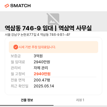
역삼동 746-9
임대 |
역삼역
사무실
매물 사진을 준비 중이에요.
서울 강남구 논현로77길 4 역삼동 746-9 B1~4F
시세 기반 추정 임대료입니다.
보증금
3억
원
월 임대료
2940만
원
관리비
자체 관리
월 고정비
2940만
원
전용 면적
200.47
평
최근 확인일
2025.05.14
건물 정보
리뷰
1