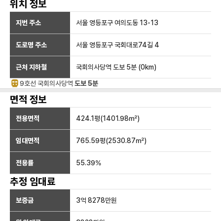
위치 정보
지번 주소
서울 영등포구 여의도동 13-13
도로명 주소
서울 영등포구 국회대로74길 4
근처 지하철
국회의사당역
도보 5분
(
0
km)
9호선
국회의사당
역
도보 5분
면적 정보
전용면적
424.1
평(
1401.98
㎡)
임대면적
765.59
평(
2530.87
㎡)
전용률
55.39
%
추정 임대료
보증금
3억 8278만
원