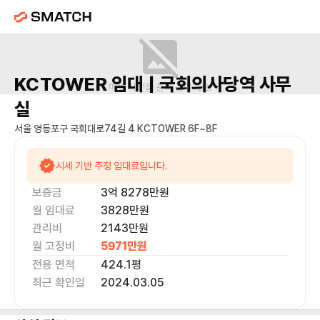
KCTOWER
임대 |
국회의사당역
사무
매물 사진을 준비 중이에요.
실
서울 영등포구 국회대로74길 4 KCTOWER 6F~8F
시세 기반 추정 임대료입니다.
보증금
3억 8278만
원
월 임대료
3828만
원
관리비
2143만원
월 고정비
5971만
원
전용 면적
424.1
평
최근 확인일
2024.03.05