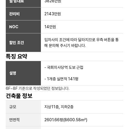
월 임대료
3828만
원
관리비
2143만원
NOC
14만
원
임차사의 조건에 따라 달라지므로 우측 버튼을 통
할인 조건
해 문의해 주시기 바랍니다.
특징 요약
- 국회의사당역 도보 근접
설명
- 1개층 실면적 141평
6F~8F
기준으로 작성되었던 정보입니다.
건축물 정보
규모
지상
11
층, 지하
2
층
연면적
2601.66평
(8600.58㎡)