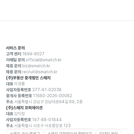
서비스 문의
고객 센터
1899-6027
이메일 문의
official@smatch.kr
제휴 문의
biz@smatch.kr
채용 문의
recruit@smatch.kr
(주)부동산 중개법인 스매치
대표
이경룡
사업자등록번호
377-81-02038
중개사 등록번호
11680-2026-00082
주소
서울특별시 강남구 강남대로94길 69, 2층
(주)스매치 코퍼레이션
대표
김익정
사업자등록번호
197-88-01844
주소
서울특별시 서초구 서초중앙로 123
스매치 공식 블로그
스매치 코퍼레이션 홈페이지
임대인 문의