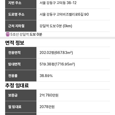
지번 주소
서울 강동구 고덕동 38-12
도로명 주소
서울 강동구 고덕비즈밸리로6길 90
근처 지하철
강일역
도보 0분
(
0
km)
5호선
강일
역
도보 0분
면적 정보
전용면적
202.02
평(
667.83
㎡)
임대면적
519.38
평(
1716.95
㎡)
전용률
38.89
%
추정 임대료
보증금
2억 780만
원
월 임대료
2078만
원