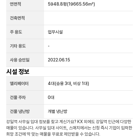
연면적
5948.8평
(19665.56㎡)
건축면적
주 용도
업무시설
기타 용도
-
사용 승인일
2022.06.15
시설 정보
엘리베이터
4
대
(승용 3대, 비상 1대)
건물 주차
0
대
건물 냉난방
개별 냉난방
강일역
사무실 임대 정보를 찾고 계신가요?
KX
외에도
강일역
인근에 다양한
매물이 있습니다. 사무실 임대 사이트, 스매치에서는 신청 즉시 기업이 입력한
희망 조건에 딱 맞는 매물을 무료로 제안받을 수 있습니다.