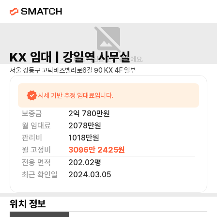
KX
임대 |
강일역
사무실
매물 사진을 준비 중이에요.
서울 강동구 고덕비즈밸리로6길 90 KX 4F 일부
시세 기반 추정 임대료입니다.
보증금
2억 780만
원
월 임대료
2078만
원
관리비
1018만원
월 고정비
3096만 2425
원
전용 면적
202.02
평
최근 확인일
2024.03.05
위치 정보