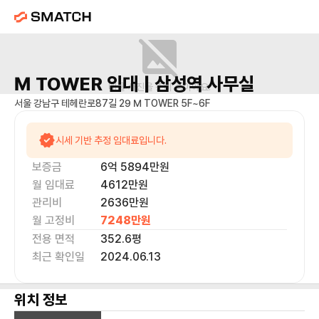
M TOWER
임대 |
삼성역
사무실
매물 사진을 준비 중이에요.
서울 강남구 테헤란로87길 29 M TOWER 5F~6F
시세 기반 추정 임대료입니다.
보증금
6억 5894만
원
월 임대료
4612만
원
관리비
2636만원
월 고정비
7248만
원
전용 면적
352.6
평
최근 확인일
2024.06.13
위치 정보