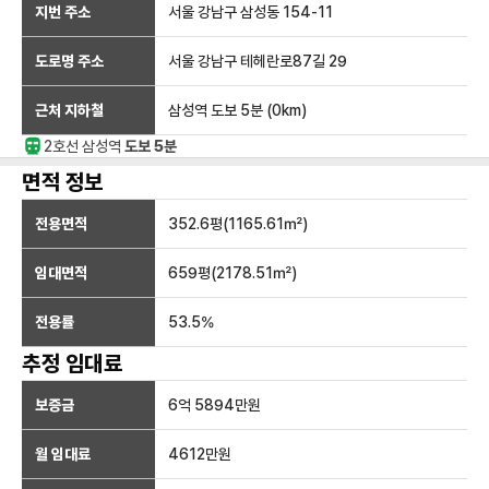
지번 주소
서울 강남구 삼성동 154-11
도로명 주소
서울 강남구 테헤란로87길 29
근처 지하철
삼성역
도보 5분
(
0
km)
2호선
삼성
역
도보 5분
면적 정보
전용면적
352.6
평(
1165.61
㎡)
임대면적
659
평(
2178.51
㎡)
전용률
53.5
%
추정 임대료
보증금
6억 5894만
원
월 임대료
4612만
원