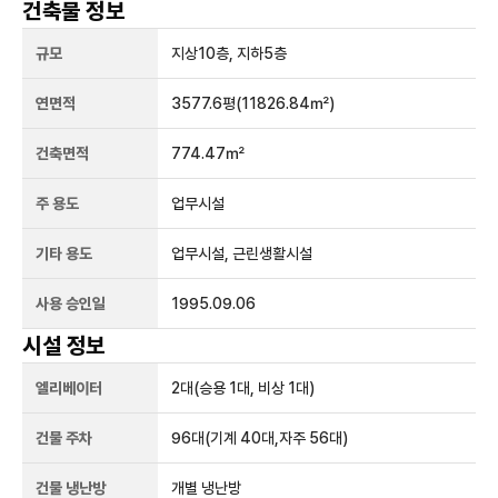
건축물 정보
규모
지상
10
층, 지하
5
층
연면적
3577.6평
(11826.84㎡)
건축면적
774.47㎡
주 용도
업무시설
기타 용도
업무시설, 근린생활시설
사용 승인일
1995.09.06
시설 정보
엘리베이터
2
대
(승용 1대, 비상 1대)
건물 주차
96
대
(기계 40대,자주 56대)
건물 냉난방
개별 냉난방