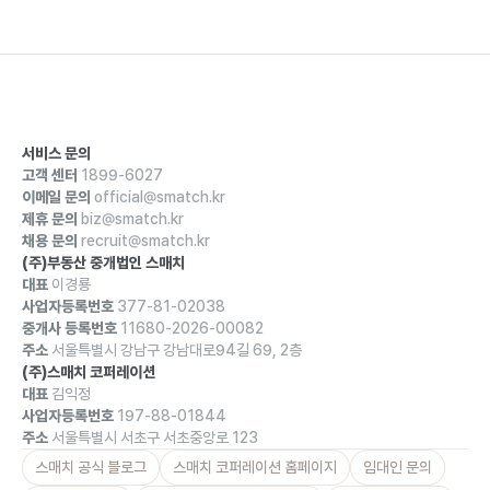
서비스 문의
고객 센터
1899-6027
이메일 문의
official@smatch.kr
제휴 문의
biz@smatch.kr
채용 문의
recruit@smatch.kr
(주)부동산 중개법인 스매치
대표
이경룡
사업자등록번호
377-81-02038
중개사 등록번호
11680-2026-00082
주소
서울특별시 강남구 강남대로94길 69, 2층
(주)스매치 코퍼레이션
대표
김익정
사업자등록번호
197-88-01844
주소
서울특별시 서초구 서초중앙로 123
스매치 공식 블로그
스매치 코퍼레이션 홈페이지
임대인 문의