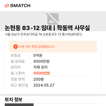
논현동 83-12
임대 |
학동역
사무실
매물 사진을 준비 중이에요.
서울 강남구 언주로135길 19 논현동 83-12 통사옥(4F/B1)
시세 기반 추정 임대료입니다.
보증금
5억
원
월 임대료
4500만
원
관리비
자체 관리
월 고정비
4500만
원
전용 면적
200
평
최근 확인일
2024.05.27
위치 정보