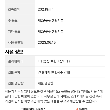
건축면적
232.19㎡
주 용도
제2종근린생활시설
기타 용도
제2종근린생활시설
사용 승인일
2023.06.15
시설 정보
엘리베이터
1
대
(승용 1대, 비상 0대)
건물 주차
7
대
(기계 0대,자주 7대)
건물 냉난방
개별 냉난방
학동역
사무실 임대 정보를 찾고 계신가요?
논현동 83-12
외에도
학동역
인
근에 다양한 매물이 있습니다. 사무실 임대 사이트, 스매치에서는 신청 즉시
기업이 입력한 희망 조건에 딱 맞는 매물을 무료로 제안받을 수 있습니다.