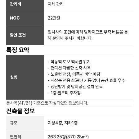
관리비
자체 관리
NOC
22만
원
임차사의 조건에 따라 달라지므로 우측 버튼을 통
할인 조건
해 문의해 주시기 바랍니다.
특징 요약
- 학동역 도보 역세권 위치
- 컨디션 탁월한 신축 사옥
- 노출형 천장, 에폭시 바닥 마감
설명
- 지상층 전용 45평 / 기둥 없어 공간 효율 우수
- 냉난방기 및 탕비공간 설치 완료
- 1층 필로티 주차장
통사옥(4F/B1)
기준으로 작성되었던 정보입니다.
건축물 정보
규모
지상
4
층, 지하
1
층
연면적
263.25평
(870.28㎡)