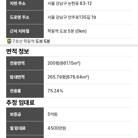
지번 주소
서울 강남구 논현동 83-12
도로명 주소
서울 강남구 언주로135길 19
근처 지하철
학동역
도보 5분
(
0
km)
7호선
학동
역
도보 5분
면적 정보
전용면적
200
평(
661.15
㎡)
임대면적
265.79
평(
878.64
㎡)
전용률
75.24
%
추정 임대료
보증금
5억
원
월 임대료
4500만
원