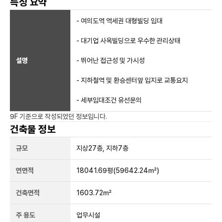
특징 요약
- 여의도역 역세권 대형빌딩 임대
- 대기업 사옥빌딩으로 우수한 관리상태
설명
- 뛰어난 접근성 및 가시성
- 지하철역 및 환승센터앞 입지로 교통요지
- 세부임대조건 유선문의
9F
기준으로 작성되었던 정보입니다.
건축물 정보
규모
지상
27
층, 지하
7
층
연면적
18041.69평
(59642.24㎡)
건축면적
1603.72㎡
주 용도
업무시설