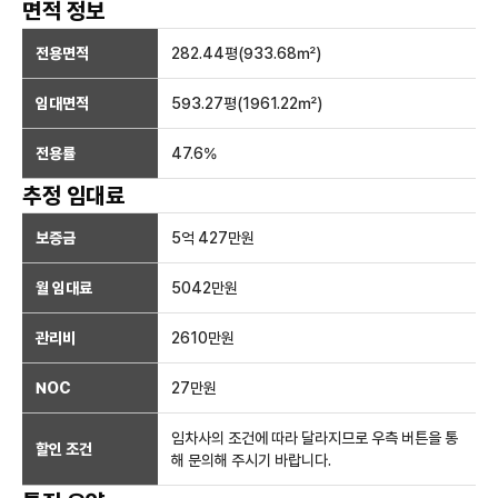
면적 정보
전용면적
282.44
평(
933.68
㎡)
임대면적
593.27
평(
1961.22
㎡)
전용률
47.6
%
추정 임대료
보증금
5억 427만
원
월 임대료
5042만
원
관리비
2610만원
NOC
27만
원
임차사의 조건에 따라 달라지므로 우측 버튼을 통
할인 조건
해 문의해 주시기 바랍니다.