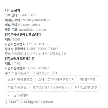
서비스 문의
고객 센터
1899-6027
이메일 문의
official@smatch.kr
제휴 문의
biz@smatch.kr
채용 문의
recruit@smatch.kr
(주)부동산 중개법인 스매치
대표
이경룡
사업자등록번호
377-81-02038
중개사 등록번호
11680-2026-00082
주소
서울특별시 강남구 강남대로94길 69, 2층
(주)스매치 코퍼레이션
대표
김익정
사업자등록번호
197-88-01844
주소
서울특별시 서초구 서초중앙로 123
스매치 공식 블로그
스매치 코퍼레이션 홈페이지
임대인 문의
주요 건물 정보
사무실 인테리어 (부산·경남)
개인정보처리방침
서비스이용약관
ⓒ SMATCH All Rights Reserved.