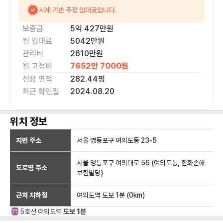
시세 기반 추정 임대료입니다.
보증금
5억 427만
원
월 임대료
5042만
원
관리비
2610만원
월 고정비
7652만 7000
원
전용 면적
282.44
평
최근 확인일
2024.08.20
위치 정보
지번 주소
서울 영등포구 여의도동 23-5
서울 영등포구 여의대로 56 (여의도동, 한화손해
도로명 주소
보험빌딩)
근처 지하철
여의도역
도보 1분
(
0
km)
5호선
여의도
역
도보 1분