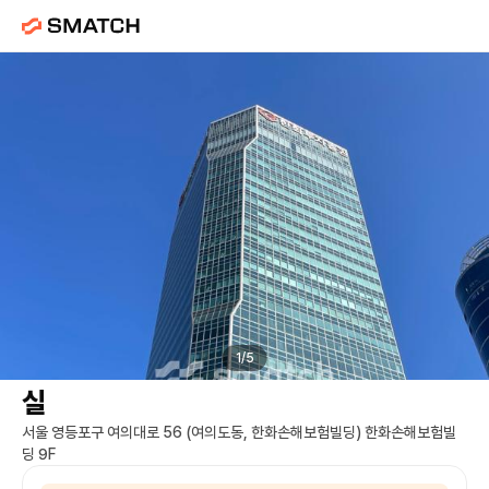
한화손해보험빌딩
임대 |
여의도역
사무
1
/
5
실
서울 영등포구 여의대로 56 (여의도동, 한화손해보험빌딩) 한화손해보험빌
딩 9F