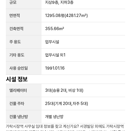
규모
지상
9
층, 지하
3
층
연면적
1295.08평
(4281.27㎡)
건축면적
355.66㎡
주 용도
업무시설
기타 용도
업무시설 외1
사용 승인일
1991.01.16
시설 정보
엘리베이터
3
대
(승용 2대, 비상 1대)
건물 주차
25
대
(기계 20대,자주 5대)
건물 냉난방
개별 냉난방
가락시장역
사무실 임대 정보를 찾고 계신가요?
서경빌딩
외에도
가락시장역