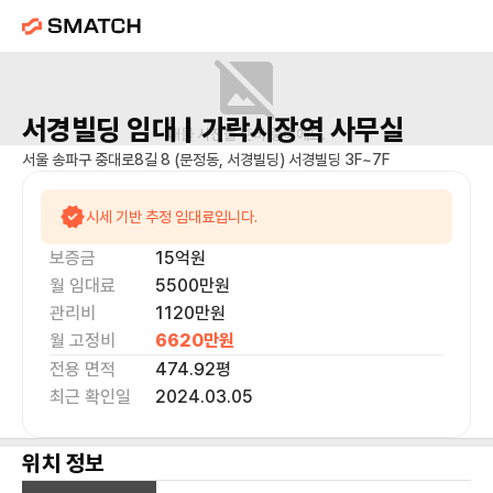
서경빌딩
임대 |
가락시장역
사무실
매물 사진을 준비 중이에요.
서울 송파구 중대로8길 8 (문정동, 서경빌딩) 서경빌딩 3F~7F
시세 기반 추정 임대료입니다.
보증금
15억
원
월 임대료
5500만
원
관리비
1120만원
월 고정비
6620만
원
전용 면적
474.92
평
최근 확인일
2024.03.05
위치 정보