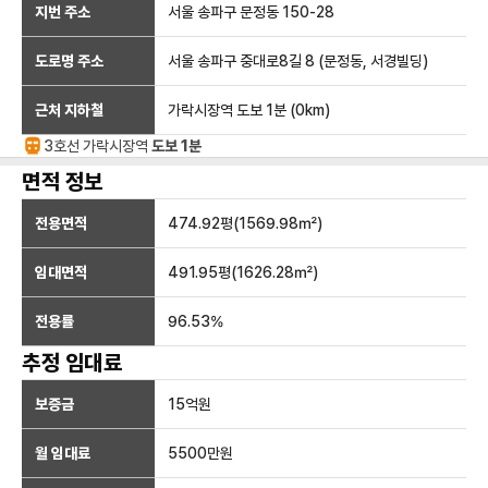
지번 주소
서울 송파구 문정동 150-28
도로명 주소
서울 송파구 중대로8길 8 (문정동, 서경빌딩)
근처 지하철
가락시장역
도보 1분
(
0
km)
3호선
가락시장
역
도보 1분
면적 정보
전용면적
474.92
평(
1569.98
㎡)
임대면적
491.95
평(
1626.28
㎡)
전용률
96.53
%
추정 임대료
보증금
15억
원
월 임대료
5500만
원