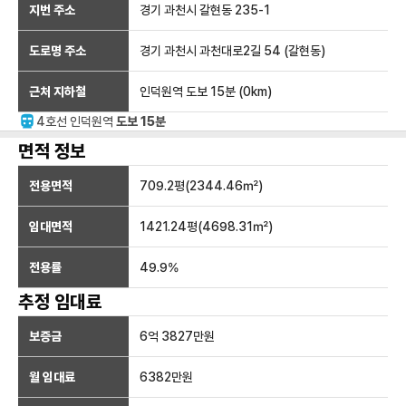
지번 주소
경기 과천시 갈현동 235-1
도로명 주소
경기 과천시 과천대로2길 54 (갈현동)
근처 지하철
인덕원역
도보 15분
(
0
km)
4호선
인덕원
역
도보 15분
면적 정보
전용면적
709.2
평(
2344.46
㎡)
임대면적
1421.24
평(
4698.31
㎡)
전용률
49.9
%
추정 임대료
보증금
6억 3827만
원
월 임대료
6382만
원