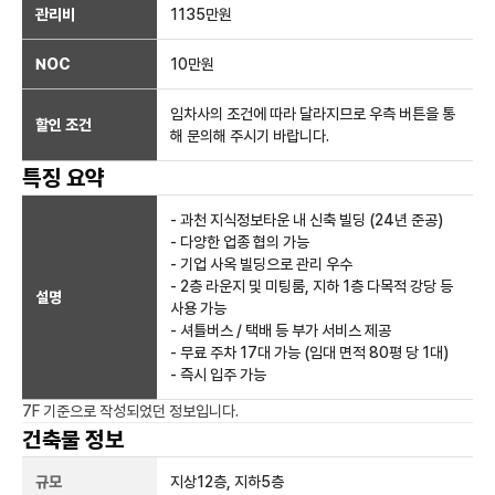
관리비
1135만원
NOC
10만
원
임차사의 조건에 따라 달라지므로 우측 버튼을 통
할인 조건
해 문의해 주시기 바랍니다.
특징 요약
- 과천 지식정보타운 내 신축 빌딩 (24년 준공)
- 다양한 업종 협의 가능
- 기업 사옥 빌딩으로 관리 우수
- 2층 라운지 및 미팅룸, 지하 1층 다목적 강당 등
설명
사용 가능
- 셔틀버스 / 택배 등 부가 서비스 제공
- 무료 주차 17대 가능 (임대 면적 80평 당 1대)
- 즉시 입주 가능
7F
기준으로 작성되었던 정보입니다.
건축물 정보
규모
지상
12
층, 지하
5
층