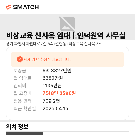
비상교육 신사옥
임대 |
인덕원역
사무실
매물 사진을 준비 중이에요.
경기 과천시 과천대로2길 54 (갈현동) 비상교육 신사옥 7F
시세 기반 추정 임대료입니다.
보증금
6억 3827만
원
월 임대료
6382만
원
관리비
1135만원
월 고정비
7518만 3596
원
전용 면적
709.2
평
최근 확인일
2025.04.15
위치 정보