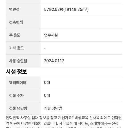
연면적
5792.62평
(19149.25㎡)
건축면적
주 용도
업무시설
기타 용도
-
사용 승인일
2024.01.17
시설 정보
엘리베이터
0
대
건물 주차
0
대
건물 냉난방
개별 냉난방
인덕원역
사무실 임대 정보를 찾고 계신가요?
비상교육 신사옥
외에도
인덕원
역
인근에 다양한 매물이 있습니다. 사무실 임대 사이트, 스매치에서는 신청