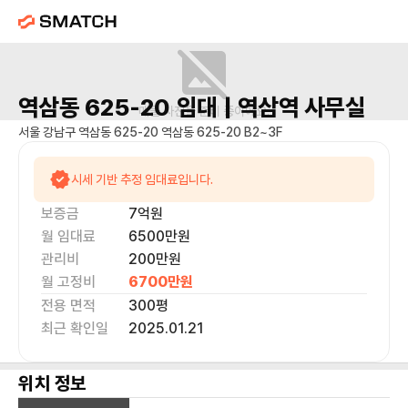
역삼동 625-20
임대 |
역삼역
사무실
매물 사진을 준비 중이에요.
서울 강남구 역삼동 625-20 역삼동 625-20 B2~3F
시세 기반 추정 임대료입니다.
보증금
7억
원
월 임대료
6500만
원
관리비
200만원
월 고정비
6700만
원
전용 면적
300
평
최근 확인일
2025.01.21
위치 정보