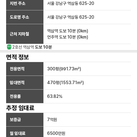
지번 주소
서울 강남구 역삼동 625-20
도로명 주소
서울 강남구 역삼동 625-20
역삼역
도보 10분
(
0
km)
근처 지하철
언주역
도보 10분
(
0
km)
2호선
역삼
역
도보 10분
면적 정보
전용면적
300
평(
991.73
㎡)
임대면적
470
평(
1553.71
㎡)
전용률
63.82
%
추정 임대료
보증금
7억
원
월 임대료
6500만
원