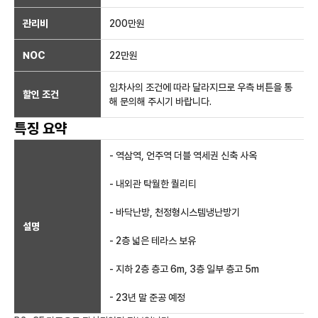
관리비
200만원
NOC
22만
원
임차사의 조건에 따라 달라지므로 우측 버튼을 통
할인 조건
해 문의해 주시기 바랍니다.
특징 요약
- 역삼역, 언주역 더블 역세권 신축 사옥
- 내외관 탁월한 퀄리티
- 바닥난방, 천정형시스템냉난방기
설명
- 2층 넓은 테라스 보유
- 지하 2층 층고 6m, 3층 일부 층고 5m
- 23년 말 준공 예정