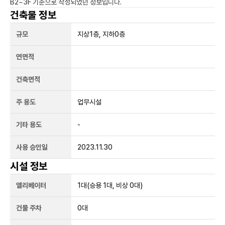
B2~3F
기준으로 작성되었던 정보입니다.
건축물 정보
규모
지상
1
층, 지하
0
층
연면적
건축면적
주 용도
업무시설
기타 용도
-
사용 승인일
2023.11.30
시설 정보
엘리베이터
1
대
(승용 1대, 비상 0대)
건물 주차
0
대