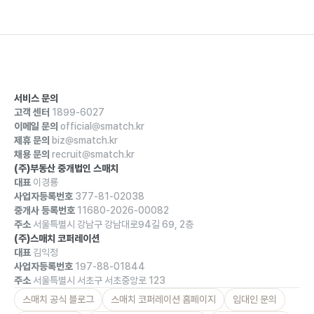
서비스 문의
고객 센터
1899-6027
이메일 문의
official@smatch.kr
제휴 문의
biz@smatch.kr
채용 문의
recruit@smatch.kr
(주)부동산 중개법인 스매치
대표
이경룡
사업자등록번호
377-81-02038
중개사 등록번호
11680-2026-00082
주소
서울특별시 강남구 강남대로94길 69, 2층
(주)스매치 코퍼레이션
대표
김익정
사업자등록번호
197-88-01844
주소
서울특별시 서초구 서초중앙로 123
스매치 공식 블로그
스매치 코퍼레이션 홈페이지
임대인 문의