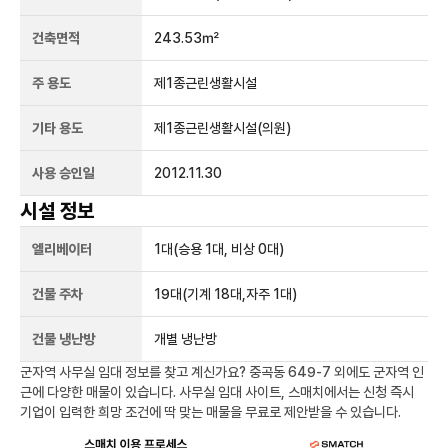
건축면적
243.53㎡
주 용도
제1종근린생활시설
기타 용도
제1종근린생활시설(의원)
사용 승인일
2012.11.30
시설 정보
엘리베이터
1
대
(승용 1대, 비상 0대)
건물 주차
19
대
(기계 18대,자주 1대)
건물 냉난방
개별 냉난방
군자역
사무실 임대 정보를 찾고 계신가요?
중곡동 649-7
외에도
군자역
인
근에 다양한 매물이 있습니다. 사무실 임대 사이트, 스매치에서는 신청 즉시
기업이 입력한 희망 조건에 딱 맞는 매물을 무료로 제안받을 수 있습니다.