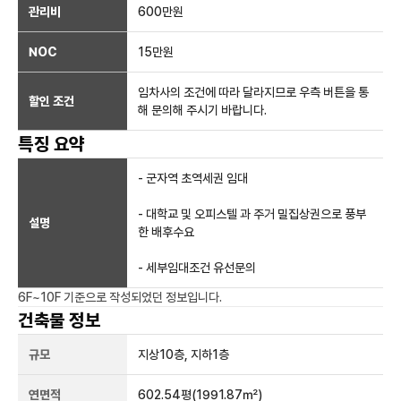
관리비
600만원
NOC
15만
원
임차사의 조건에 따라 달라지므로 우측 버튼을 통
할인 조건
해 문의해 주시기 바랍니다.
특징 요약
- 군자역 초역세권 임대
- 대학교 및 오피스텔 과 주거 밀집상권으로 풍부
설명
한 배후수요
- 세부임대조건 유선문의
6F~10F
기준으로 작성되었던 정보입니다.
건축물 정보
규모
지상
10
층, 지하
1
층
연면적
602.54평
(1991.87㎡)