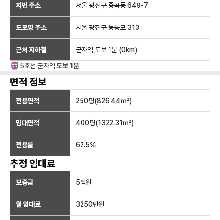
지번 주소
서울 광진구 중곡동 649-7
도로명 주소
서울 광진구 능동로 313
근처 지하철
군자역
도보 1분
(
0
km)
5호선
군자
역
도보 1분
면적 정보
전용면적
250
평(
826.44
㎡)
임대면적
400
평(
1322.31
㎡)
전용률
62.5
%
추정 임대료
보증금
5억
원
월 임대료
3250만
원