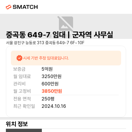
중곡동 649-7
임대 |
군자역
사무실
매물 사진을 준비 중이에요.
서울 광진구 능동로 313 중곡동 649-7 6F~10F
시세 기반 추정 임대료입니다.
보증금
5억
원
월 임대료
3250만
원
관리비
600만원
월 고정비
3850만
원
전용 면적
250
평
최근 확인일
2024.10.16
위치 정보